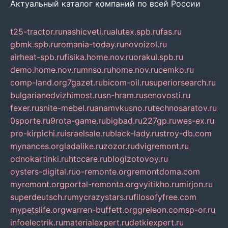
Актуальный каталог компаний по всей России
t25-tractor.ru
nashicveti.ru
alutex.spb.ru
fas.ru
gbmk.spb.ru
romania-today.ru
novoizol.ru
airheat-spb.ru
fisika.home.nov.ru
orakul.spb.ru
demo.home.nov.ru
mnso.ru
home.nov.ru
cemko.ru
comp-land.org
7gazet.ru
bicom-oil.ru
superiorsearch.ru
bulgarianedvizhimost.ru
sn-hram.ru
senovosti.ru
fexer.ru
snite-mebel.ru
anamvkusno.ru
technosaratov.ru
0sporte.ru
9rota-game.ru
bigbad.ru
227gp.ru
wes-ex.ru
pro-kirpichi.ru
israelsale.ru
black-lady.ru
stroy-db.com
mynances.org
ladalike.ru
zozor.ru
dvigremont.ru
odnokartinki.ru
htccare.ru
blogizotovoy.ru
oysters-digital.ru
o-remonte.org
remontdoma.com
myremont.org
portal-remonta.org
vyitikho.ru
mirjon.ru
superdeutsch.ru
mycrazystars.ru
filosofyfree.com
mypetslife.org
warren-buffett.org
greleon.com
sp-or.ru
infoelectrik.ru
materialexpert.ru
detkiexpert.ru