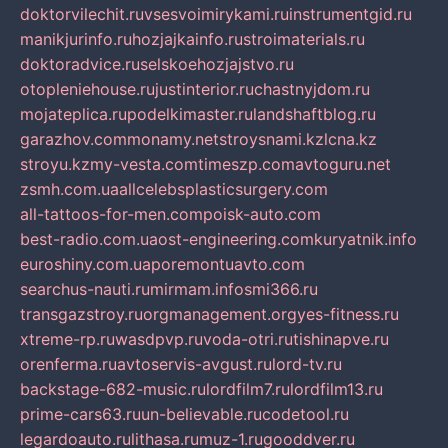
doktorvilechit.ru
vsesvoimirykami.ru
instrumentgid.ru
manikjurinfo.ru
hozjajkainfo.ru
stroimaterials.ru
doktoradvice.ru
selskoehozjajstvo.ru
otopleniehouse.ru
justinterior.ru
chastnyjdom.ru
mojateplica.ru
podelkimaster.ru
landshaftblog.ru
garazhov.com
monamy.net
stroysnami.kz
lcna.kz
stroyu.kz
my-vesta.com
timeszp.com
avtoguru.net
zsmh.com.ua
allcelebsplasticsurgery.com
all-tattoos-for-men.com
poisk-auto.com
best-radio.com.ua
ost-engineering.com
kuryatnik.info
euroshiny.com.ua
poremontuavto.com
searchus-nauti.ru
mirmam.info
smi366.ru
transgazstroy.ru
orgmanagement.org
yes-fitness.ru
xtreme-rp.ru
wasdpvp.ru
voda-otri.ru
tishinapve.ru
orenferma.ru
avtoservis-avgust.ru
lord-tv.ru
backstage-682-music.ru
lordfilm7.ru
lordfilm13.ru
prime-cars63.ru
un-believable.ru
codetool.ru
legardoauto.ru
lithasa.ru
muz-1.ru
gooddver.ru