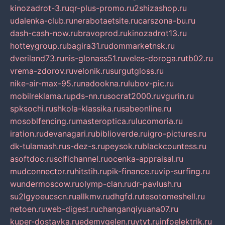
kinozadrot-3.ru
qr-plus-promo.ru
2shizashop.ru
udalenka-club.ru
nerabotaetsite.ru
carszona-bu.ru
dash-cash-now.ru
bravoprod.ru
kinozadrot13.ru
hotteygroup.ru
bagira31.ru
dommarketnsk.ru
dveriland73.ru
nis-glonass51.ru
veles-doroga.ru
tb02.ru
vrema-zdorov.ru
velonik.ru
surgutgloss.ru
nike-air-max-95.ru
nadookna.ru
lubov-pic.ru
mobilreklama.ru
pds-nn.ru
socrat2000.ru
vgurin.ru
spksochi.ru
shkola-klassika.ru
sabeonline.ru
mosoblfencing.ru
masteroptica.ru
lucomoria.ru
iration.ru
devanagari.ru
biblioverde.ru
igro-pictures.ru
dk-tulamash.ru
s-dez-s.ru
peysok.ru
blackcountess.ru
asoftdoc.ru
scifichannel.ru
ocenka-appraisal.ru
mudconnector.ru
hitstih.ru
pik-finance.ru
vip-surfing.ru
wundermoscow.ru
olymp-clan.ru
dr-pavlush.ru
su2lgyoeucscn.ru
allkmv.ru
dhgfd.ru
tesotomeshell.ru
netoen.ru
web-digest.ru
changanqiyuana07.ru
kuper-dostavka.ru
edemvgelen.ru
ytyt.ru
infoelektrik.ru