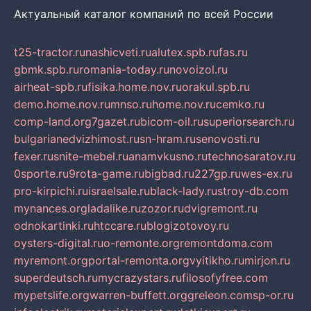
Актуальный каталог компаний по всей России
t25-tractor.ru
nashicveti.ru
alutex.spb.ru
fas.ru
gbmk.spb.ru
romania-today.ru
novoizol.ru
airheat-spb.ru
fisika.home.nov.ru
orakul.spb.ru
demo.home.nov.ru
mnso.ru
home.nov.ru
cemko.ru
comp-land.org
7gazet.ru
bicom-oil.ru
superiorsearch.ru
bulgarianedvizhimost.ru
sn-hram.ru
senovosti.ru
fexer.ru
snite-mebel.ru
anamvkusno.ru
technosaratov.ru
0sporte.ru
9rota-game.ru
bigbad.ru
227gp.ru
wes-ex.ru
pro-kirpichi.ru
israelsale.ru
black-lady.ru
stroy-db.com
mynances.org
ladalike.ru
zozor.ru
dvigremont.ru
odnokartinki.ru
htccare.ru
blogizotovoy.ru
oysters-digital.ru
o-remonte.org
remontdoma.com
myremont.org
portal-remonta.org
vyitikho.ru
mirjon.ru
superdeutsch.ru
mycrazystars.ru
filosofyfree.com
mypetslife.org
warren-buffett.org
greleon.com
sp-or.ru