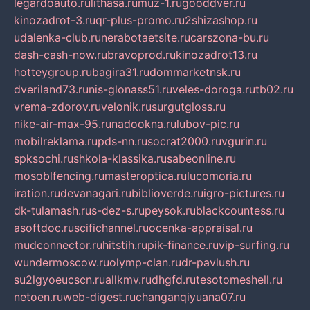
legardoauto.ru
lithasa.ru
muz-1.ru
gooddver.ru
kinozadrot-3.ru
qr-plus-promo.ru
2shizashop.ru
udalenka-club.ru
nerabotaetsite.ru
carszona-bu.ru
dash-cash-now.ru
bravoprod.ru
kinozadrot13.ru
hotteygroup.ru
bagira31.ru
dommarketnsk.ru
dveriland73.ru
nis-glonass51.ru
veles-doroga.ru
tb02.ru
vrema-zdorov.ru
velonik.ru
surgutgloss.ru
nike-air-max-95.ru
nadookna.ru
lubov-pic.ru
mobilreklama.ru
pds-nn.ru
socrat2000.ru
vgurin.ru
spksochi.ru
shkola-klassika.ru
sabeonline.ru
mosoblfencing.ru
masteroptica.ru
lucomoria.ru
iration.ru
devanagari.ru
biblioverde.ru
igro-pictures.ru
dk-tulamash.ru
s-dez-s.ru
peysok.ru
blackcountess.ru
asoftdoc.ru
scifichannel.ru
ocenka-appraisal.ru
mudconnector.ru
hitstih.ru
pik-finance.ru
vip-surfing.ru
wundermoscow.ru
olymp-clan.ru
dr-pavlush.ru
su2lgyoeucscn.ru
allkmv.ru
dhgfd.ru
tesotomeshell.ru
netoen.ru
web-digest.ru
changanqiyuana07.ru