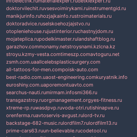
infoelectrik.ru
materialexpert.ru
detkiexpert.ru
doktorvilechit.ru
vsesvoimirykami.ru
instrumentgid.ru
manikjurinfo.ru
hozjajkainfo.ru
stroimaterials.ru
doktoradvice.ru
selskoehozjajstvo.ru
otopleniehouse.ru
justinterior.ru
chastnyjdom.ru
mojateplica.ru
podelkimaster.ru
landshaftblog.ru
garazhov.com
monamy.net
stroysnami.kz
lcna.kz
stroyu.kz
my-vesta.com
timeszp.com
avtoguru.net
zsmh.com.ua
allcelebsplasticsurgery.com
all-tattoos-for-men.com
poisk-auto.com
best-radio.com.ua
ost-engineering.com
kuryatnik.info
euroshiny.com.ua
poremontuavto.com
searchus-nauti.ru
mirmam.info
smi366.ru
transgazstroy.ru
orgmanagement.org
yes-fitness.ru
xtreme-rp.ru
wasdpvp.ru
voda-otri.ru
tishinapve.ru
orenferma.ru
avtoservis-avgust.ru
lord-tv.ru
backstage-682-music.ru
lordfilm7.ru
lordfilm13.ru
prime-cars63.ru
un-believable.ru
codetool.ru