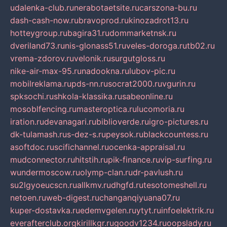
udalenka-club.ru
nerabotaetsite.ru
carszona-bu.ru
dash-cash-now.ru
bravoprod.ru
kinozadrot13.ru
hotteygroup.ru
bagira31.ru
dommarketnsk.ru
dveriland73.ru
nis-glonass51.ru
veles-doroga.ru
tb02.ru
vrema-zdorov.ru
velonik.ru
surgutgloss.ru
nike-air-max-95.ru
nadookna.ru
lubov-pic.ru
mobilreklama.ru
pds-nn.ru
socrat2000.ru
vgurin.ru
spksochi.ru
shkola-klassika.ru
sabeonline.ru
mosoblfencing.ru
masteroptica.ru
lucomoria.ru
iration.ru
devanagari.ru
biblioverde.ru
igro-pictures.ru
dk-tulamash.ru
s-dez-s.ru
peysok.ru
blackcountess.ru
asoftdoc.ru
scifichannel.ru
ocenka-appraisal.ru
mudconnector.ru
hitstih.ru
pik-finance.ru
vip-surfing.ru
wundermoscow.ru
olymp-clan.ru
dr-pavlush.ru
su2lgyoeucscn.ru
allkmv.ru
dhgfd.ru
tesotomeshell.ru
netoen.ru
web-digest.ru
changanqiyuana07.ru
kuper-dostavka.ru
edemvgelen.ru
ytyt.ru
infoelektrik.ru
everafterclub.org
kirillkgr.ru
goodv1234.ru
oopslady.ru