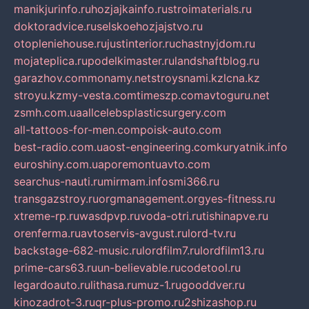
manikjurinfo.ru
hozjajkainfo.ru
stroimaterials.ru
doktoradvice.ru
selskoehozjajstvo.ru
otopleniehouse.ru
justinterior.ru
chastnyjdom.ru
mojateplica.ru
podelkimaster.ru
landshaftblog.ru
garazhov.com
monamy.net
stroysnami.kz
lcna.kz
stroyu.kz
my-vesta.com
timeszp.com
avtoguru.net
zsmh.com.ua
allcelebsplasticsurgery.com
all-tattoos-for-men.com
poisk-auto.com
best-radio.com.ua
ost-engineering.com
kuryatnik.info
euroshiny.com.ua
poremontuavto.com
searchus-nauti.ru
mirmam.info
smi366.ru
transgazstroy.ru
orgmanagement.org
yes-fitness.ru
xtreme-rp.ru
wasdpvp.ru
voda-otri.ru
tishinapve.ru
orenferma.ru
avtoservis-avgust.ru
lord-tv.ru
backstage-682-music.ru
lordfilm7.ru
lordfilm13.ru
prime-cars63.ru
un-believable.ru
codetool.ru
legardoauto.ru
lithasa.ru
muz-1.ru
gooddver.ru
kinozadrot-3.ru
qr-plus-promo.ru
2shizashop.ru