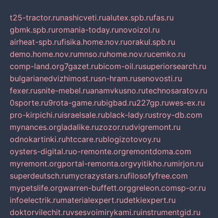
t25-tractor.ru
nashicveti.ru
alutex.spb.ru
fas.ru
gbmk.spb.ru
romania-today.ru
novoizol.ru
airheat-spb.ru
fisika.home.nov.ru
orakul.spb.ru
demo.home.nov.ru
mnso.ru
home.nov.ru
cemko.ru
comp-land.org
7gazet.ru
bicom-oil.ru
superiorsearch.ru
bulgarianedvizhimost.ru
sn-hram.ru
senovosti.ru
fexer.ru
snite-mebel.ru
anamvkusno.ru
technosaratov.ru
0sporte.ru
9rota-game.ru
bigbad.ru
227gp.ru
wes-ex.ru
pro-kirpichi.ru
israelsale.ru
black-lady.ru
stroy-db.com
mynances.org
ladalike.ru
zozor.ru
dvigremont.ru
odnokartinki.ru
htccare.ru
blogizotovoy.ru
oysters-digital.ru
o-remonte.org
remontdoma.com
myremont.org
portal-remonta.org
vyitikho.ru
mirjon.ru
superdeutsch.ru
mycrazystars.ru
filosofyfree.com
mypetslife.org
warren-buffett.org
greleon.com
sp-or.ru
infoelectrik.ru
materialexpert.ru
detkiexpert.ru
doktorvilechit.ru
vsesvoimirykami.ru
instrumentgid.ru