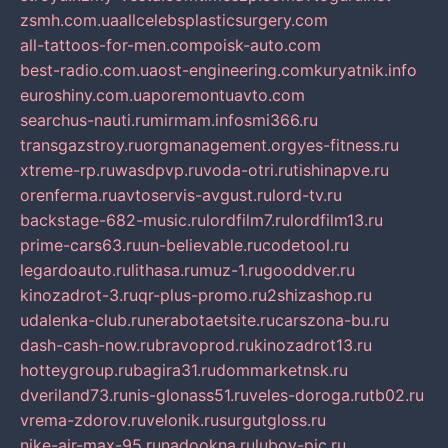
zsmh.com.ua
allcelebsplasticsurgery.com
all-tattoos-for-men.com
poisk-auto.com
best-radio.com.ua
ost-engineering.com
kuryatnik.info
euroshiny.com.ua
poremontuavto.com
searchus-nauti.ru
mirmam.info
smi366.ru
transgazstroy.ru
orgmanagement.org
yes-fitness.ru
xtreme-rp.ru
wasdpvp.ru
voda-otri.ru
tishinapve.ru
orenferma.ru
avtoservis-avgust.ru
lord-tv.ru
backstage-682-music.ru
lordfilm7.ru
lordfilm13.ru
prime-cars63.ru
un-believable.ru
codetool.ru
legardoauto.ru
lithasa.ru
muz-1.ru
gooddver.ru
kinozadrot-3.ru
qr-plus-promo.ru
2shizashop.ru
udalenka-club.ru
nerabotaetsite.ru
carszona-bu.ru
dash-cash-now.ru
bravoprod.ru
kinozadrot13.ru
hotteygroup.ru
bagira31.ru
dommarketnsk.ru
dveriland73.ru
nis-glonass51.ru
veles-doroga.ru
tb02.ru
vrema-zdorov.ru
velonik.ru
surgutgloss.ru
nike-air-max-95.ru
nadookna.ru
lubov-pic.ru