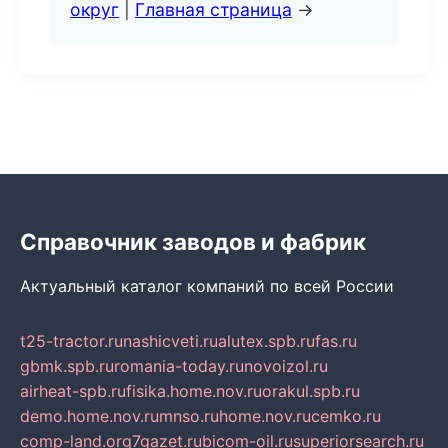
округ
|
Главная страница
→
Справочник заводов и фабрик
Актуальный каталог компаний по всей России
t25-tractor.ru
nashicveti.ru
alutex.spb.ru
fas.ru
gbmk.spb.ru
romania-today.ru
novoizol.ru
airheat-spb.ru
fisika.home.nov.ru
orakul.spb.ru
demo.home.nov.ru
mnso.ru
home.nov.ru
cemko.ru
comp-land.org
7gazet.ru
bicom-oil.ru
superiorsearch.ru