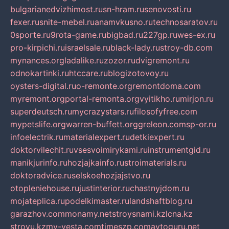
bulgarianedvizhimost.ru
sn-hram.ru
senovosti.ru
fexer.ru
snite-mebel.ru
anamvkusno.ru
technosaratov.ru
0sporte.ru
9rota-game.ru
bigbad.ru
227gp.ru
wes-ex.ru
pro-kirpichi.ru
israelsale.ru
black-lady.ru
stroy-db.com
mynances.org
ladalike.ru
zozor.ru
dvigremont.ru
odnokartinki.ru
htccare.ru
blogizotovoy.ru
oysters-digital.ru
o-remonte.org
remontdoma.com
myremont.org
portal-remonta.org
vyitikho.ru
mirjon.ru
superdeutsch.ru
mycrazystars.ru
filosofyfree.com
mypetslife.org
warren-buffett.org
greleon.com
sp-or.ru
infoelectrik.ru
materialexpert.ru
detkiexpert.ru
doktorvilechit.ru
vsesvoimirykami.ru
instrumentgid.ru
manikjurinfo.ru
hozjajkainfo.ru
stroimaterials.ru
doktoradvice.ru
selskoehozjajstvo.ru
otopleniehouse.ru
justinterior.ru
chastnyjdom.ru
mojateplica.ru
podelkimaster.ru
landshaftblog.ru
garazhov.com
monamy.net
stroysnami.kz
lcna.kz
stroyu.kz
my-vesta.com
timeszp.com
avtoguru.net