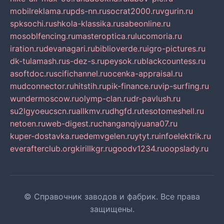
mobilreklama.ru
pds-nn.ru
socrat2000.ru
vgurin.ru
spksochi.ru
shkola-klassika.ru
sabeonline.ru
mosoblfencing.ru
masteroptica.ru
lucomoria.ru
iration.ru
devanagari.ru
biblioverde.ru
igro-pictures.ru
dk-tulamash.ru
s-dez-s.ru
peysok.ru
blackcountess.ru
asoftdoc.ru
scifichannel.ru
ocenka-appraisal.ru
mudconnector.ru
hitstih.ru
pik-finance.ru
vip-surfing.ru
wundermoscow.ru
olymp-clan.ru
dr-pavlush.ru
su2lgyoeucscn.ru
allkmv.ru
dhgfd.ru
tesotomeshell.ru
netoen.ru
web-digest.ru
changanqiyuana07.ru
kuper-dostavka.ru
edemvgelen.ru
ytyt.ru
infoelektrik.ru
everafterclub.org
kirillkgr.ru
goodv1234.ru
oopslady.ru
© Справочник заводов и фабрик. Все права
защищены.