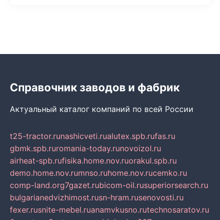
Справочник заводов и фабрик
Актуальный каталог компаний по всей России
t25-tractor.ru
nashicveti.ru
alutex.spb.ru
fas.ru
gbmk.spb.ru
romania-today.ru
novoizol.ru
airheat-spb.ru
fisika.home.nov.ru
orakul.spb.ru
demo.home.nov.ru
mnso.ru
home.nov.ru
cemko.ru
comp-land.org
7gazet.ru
bicom-oil.ru
superiorsearch.ru
bulgarianedvizhimost.ru
sn-hram.ru
senovosti.ru
fexer.ru
snite-mebel.ru
anamvkusno.ru
technosaratov.ru