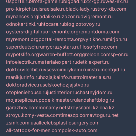
0sporte.ru
9rota-game.ru
bigbad.ru
227gp.ru
wes-ex.ru
pro-kirpichi.ru
israelsale.ru
black-lady.ru
stroy-db.com
mynances.org
ladalike.ru
zozor.ru
dvigremont.ru
odnokartinki.ru
htccare.ru
blogizotovoy.ru
oysters-digital.ru
o-remonte.org
remontdoma.com
myremont.org
portal-remonta.org
vyitikho.ru
mirjon.ru
superdeutsch.ru
mycrazystars.ru
filosofyfree.com
mypetslife.org
warren-buffett.org
greleon.com
sp-or.ru
infoelectrik.ru
materialexpert.ru
detkiexpert.ru
doktorvilechit.ru
vsesvoimirykami.ru
instrumentgid.ru
manikjurinfo.ru
hozjajkainfo.ru
stroimaterials.ru
doktoradvice.ru
selskoehozjajstvo.ru
otopleniehouse.ru
justinterior.ru
chastnyjdom.ru
mojateplica.ru
podelkimaster.ru
landshaftblog.ru
garazhov.com
monamy.net
stroysnami.kz
lcna.kz
stroyu.kz
my-vesta.com
timeszp.com
avtoguru.net
zsmh.com.ua
allcelebsplasticsurgery.com
all-tattoos-for-men.com
poisk-auto.com