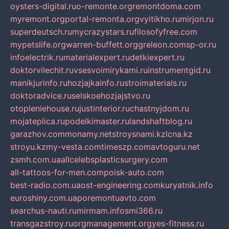
oysters-digital.ru
o-remonte.org
remontdoma.com
myremont.org
portal-remonta.org
vyitikho.ru
mirjon.ru
superdeutsch.ru
mycrazystars.ru
filosofyfree.com
mypetslife.org
warren-buffett.org
greleon.com
sp-or.ru
infoelectrik.ru
materialexpert.ru
detkiexpert.ru
doktorvilechit.ru
vsesvoimirykami.ru
instrumentgid.ru
manikjurinfo.ru
hozjajkainfo.ru
stroimaterials.ru
doktoradvice.ru
selskoehozjajstvo.ru
otopleniehouse.ru
justinterior.ru
chastnyjdom.ru
mojateplica.ru
podelkimaster.ru
landshaftblog.ru
garazhov.com
monamy.net
stroysnami.kz
lcna.kz
stroyu.kz
my-vesta.com
timeszp.com
avtoguru.net
zsmh.com.ua
allcelebsplasticsurgery.com
all-tattoos-for-men.com
poisk-auto.com
best-radio.com.ua
ost-engineering.com
kuryatnik.info
euroshiny.com.ua
poremontuavto.com
searchus-nauti.ru
mirmam.info
smi366.ru
transgazstroy.ru
orgmanagement.org
yes-fitness.ru