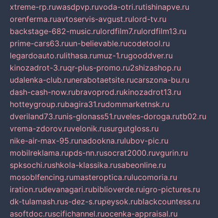
xtreme-rp.ru
wasdpvp.ru
voda-otri.ru
tishinapve.ru
orenferma.ru
avtoservis-avgust.ru
lord-tv.ru
backstage-682-music.ru
lordfilm7.ru
lordfilm13.ru
prime-cars63.ru
un-believable.ru
codetool.ru
legardoauto.ru
lithasa.ru
muz-1.ru
gooddver.ru
kinozadrot-3.ru
qr-plus-promo.ru
2shizashop.ru
udalenka-club.ru
nerabotaetsite.ru
carszona-bu.ru
dash-cash-now.ru
bravoprod.ru
kinozadrot13.ru
hotteygroup.ru
bagira31.ru
dommarketnsk.ru
dveriland73.ru
nis-glonass51.ru
veles-doroga.ru
tb02.ru
vrema-zdorov.ru
velonik.ru
surgutgloss.ru
nike-air-max-95.ru
nadookna.ru
lubov-pic.ru
mobilreklama.ru
pds-nn.ru
socrat2000.ru
vgurin.ru
spksochi.ru
shkola-klassika.ru
sabeonline.ru
mosoblfencing.ru
masteroptica.ru
lucomoria.ru
iration.ru
devanagari.ru
biblioverde.ru
igro-pictures.ru
dk-tulamash.ru
s-dez-s.ru
peysok.ru
blackcountess.ru
asoftdoc.ru
scifichannel.ru
ocenka-appraisal.ru