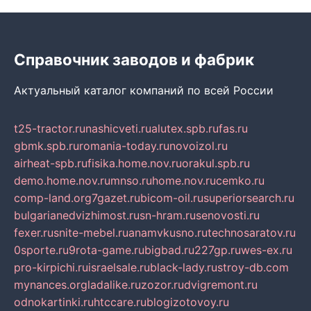
Справочник заводов и фабрик
Актуальный каталог компаний по всей России
t25-tractor.ru
nashicveti.ru
alutex.spb.ru
fas.ru
gbmk.spb.ru
romania-today.ru
novoizol.ru
airheat-spb.ru
fisika.home.nov.ru
orakul.spb.ru
demo.home.nov.ru
mnso.ru
home.nov.ru
cemko.ru
comp-land.org
7gazet.ru
bicom-oil.ru
superiorsearch.ru
bulgarianedvizhimost.ru
sn-hram.ru
senovosti.ru
fexer.ru
snite-mebel.ru
anamvkusno.ru
technosaratov.ru
0sporte.ru
9rota-game.ru
bigbad.ru
227gp.ru
wes-ex.ru
pro-kirpichi.ru
israelsale.ru
black-lady.ru
stroy-db.com
mynances.org
ladalike.ru
zozor.ru
dvigremont.ru
odnokartinki.ru
htccare.ru
blogizotovoy.ru