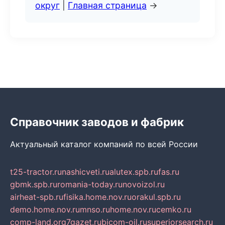
округ
|
Главная страница
→
Справочник заводов и фабрик
Актуальный каталог компаний по всей России
t25-tractor.ru
nashicveti.ru
alutex.spb.ru
fas.ru
gbmk.spb.ru
romania-today.ru
novoizol.ru
airheat-spb.ru
fisika.home.nov.ru
orakul.spb.ru
demo.home.nov.ru
mnso.ru
home.nov.ru
cemko.ru
comp-land.org
7gazet.ru
bicom-oil.ru
superiorsearch.ru