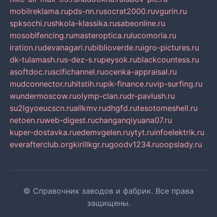
mobilreklama.ru
pds-nn.ru
socrat2000.ru
vgurin.ru
spksochi.ru
shkola-klassika.ru
sabeonline.ru
mosoblfencing.ru
masteroptica.ru
lucomoria.ru
iration.ru
devanagari.ru
biblioverde.ru
igro-pictures.ru
dk-tulamash.ru
s-dez-s.ru
peysok.ru
blackcountess.ru
asoftdoc.ru
scifichannel.ru
ocenka-appraisal.ru
mudconnector.ru
hitstih.ru
pik-finance.ru
vip-surfing.ru
wundermoscow.ru
olymp-clan.ru
dr-pavlush.ru
su2lgyoeucscn.ru
allkmv.ru
dhgfd.ru
tesotomeshell.ru
netoen.ru
web-digest.ru
changanqiyuana07.ru
kuper-dostavka.ru
edemvgelen.ru
ytyt.ru
infoelektrik.ru
everafterclub.org
kirillkgr.ru
goodv1234.ru
oopslady.ru
© Справочник заводов и фабрик. Все права
защищены.