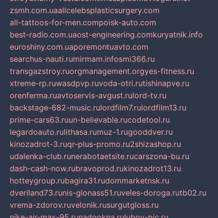
zsmh.com.ua
allcelebsplasticsurgery.com
all-tattoos-for-men.com
poisk-auto.com
best-radio.com.ua
ost-engineering.com
kuryatnik.info
euroshiny.com.ua
poremontuavto.com
searchus-nauti.ru
mirmam.info
smi366.ru
transgazstroy.ru
orgmanagement.org
yes-fitness.ru
xtreme-rp.ru
wasdpvp.ru
voda-otri.ru
tishinapve.ru
orenferma.ru
avtoservis-avgust.ru
lord-tv.ru
backstage-682-music.ru
lordfilm7.ru
lordfilm13.ru
prime-cars63.ru
un-believable.ru
codetool.ru
legardoauto.ru
lithasa.ru
muz-1.ru
gooddver.ru
kinozadrot-3.ru
qr-plus-promo.ru
2shizashop.ru
udalenka-club.ru
nerabotaetsite.ru
carszona-bu.ru
dash-cash-now.ru
bravoprod.ru
kinozadrot13.ru
hotteygroup.ru
bagira31.ru
dommarketnsk.ru
dveriland73.ru
nis-glonass51.ru
veles-doroga.ru
tb02.ru
vrema-zdorov.ru
velonik.ru
surgutgloss.ru
nike-air-max-95.ru
nadookna.ru
lubov-pic.ru