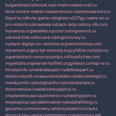
bulgarianedvizhimost.ru
sn-hram.ru
senovosti.ru
fexer.ru
snite-mebel.ru
anamvkusno.ru
technosaratov.ru
0sporte.ru
9rota-game.ru
bigbad.ru
227gp.ru
wes-ex.ru
pro-kirpichi.ru
israelsale.ru
black-lady.ru
stroy-db.com
mynances.org
ladalike.ru
zozor.ru
dvigremont.ru
odnokartinki.ru
htccare.ru
blogizotovoy.ru
oysters-digital.ru
o-remonte.org
remontdoma.com
myremont.org
portal-remonta.org
vyitikho.ru
mirjon.ru
superdeutsch.ru
mycrazystars.ru
filosofyfree.com
mypetslife.org
warren-buffett.org
greleon.com
sp-or.ru
infoelectrik.ru
materialexpert.ru
detkiexpert.ru
doktorvilechit.ru
vsesvoimirykami.ru
instrumentgid.ru
manikjurinfo.ru
hozjajkainfo.ru
stroimaterials.ru
doktoradvice.ru
selskoehozjajstvo.ru
otopleniehouse.ru
justinterior.ru
chastnyjdom.ru
mojateplica.ru
podelkimaster.ru
landshaftblog.ru
garazhov.com
monamy.net
stroysnami.kz
lcna.kz
stroyu.kz
my-vesta.com
timeszp.com
avtoguru.net