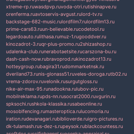
xtreme-rp.ru
wasdpvp.ru
voda-otri.ru
tishinapve.ru
orenferma.ru
avtoservis-avgust.ru
lord-tv.ru
backstage-682-music.ru
lordfilm7.ru
lordfilm13.ru
prime-cars63.ru
un-believable.ru
codetool.ru
legardoauto.ru
lithasa.ru
muz-1.ru
gooddver.ru
kinozadrot-3.ru
qr-plus-promo.ru
2shizashop.ru
udalenka-club.ru
nerabotaetsite.ru
carszona-bu.ru
dash-cash-now.ru
bravoprod.ru
kinozadrot13.ru
hotteygroup.ru
bagira31.ru
dommarketnsk.ru
dveriland73.ru
nis-glonass51.ru
veles-doroga.ru
tb02.ru
vrema-zdorov.ru
velonik.ru
surgutgloss.ru
nike-air-max-95.ru
nadookna.ru
lubov-pic.ru
mobilreklama.ru
pds-nn.ru
socrat2000.ru
vgurin.ru
spksochi.ru
shkola-klassika.ru
sabeonline.ru
mosoblfencing.ru
masteroptica.ru
lucomoria.ru
iration.ru
devanagari.ru
biblioverde.ru
igro-pictures.ru
dk-tulamash.ru
s-dez-s.ru
peysok.ru
blackcountess.ru
asoftdoc.ru
scifichannel.ru
ocenka-appraisal.ru