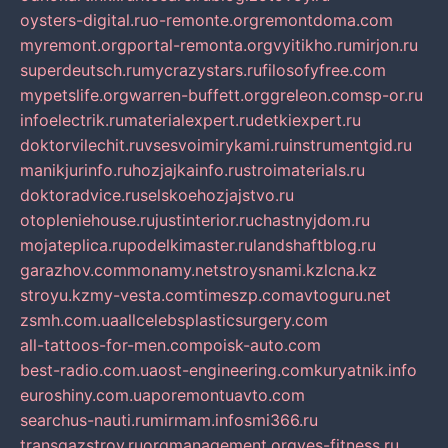
oysters-digital.ru
o-remonte.org
remontdoma.com
myremont.org
portal-remonta.org
vyitikho.ru
mirjon.ru
superdeutsch.ru
mycrazystars.ru
filosofyfree.com
mypetslife.org
warren-buffett.org
greleon.com
sp-or.ru
infoelectrik.ru
materialexpert.ru
detkiexpert.ru
doktorvilechit.ru
vsesvoimirykami.ru
instrumentgid.ru
manikjurinfo.ru
hozjajkainfo.ru
stroimaterials.ru
doktoradvice.ru
selskoehozjajstvo.ru
otopleniehouse.ru
justinterior.ru
chastnyjdom.ru
mojateplica.ru
podelkimaster.ru
landshaftblog.ru
garazhov.com
monamy.net
stroysnami.kz
lcna.kz
stroyu.kz
my-vesta.com
timeszp.com
avtoguru.net
zsmh.com.ua
allcelebsplasticsurgery.com
all-tattoos-for-men.com
poisk-auto.com
best-radio.com.ua
ost-engineering.com
kuryatnik.info
euroshiny.com.ua
poremontuavto.com
searchus-nauti.ru
mirmam.info
smi366.ru
transgazstroy.ru
orgmanagement.org
yes-fitness.ru