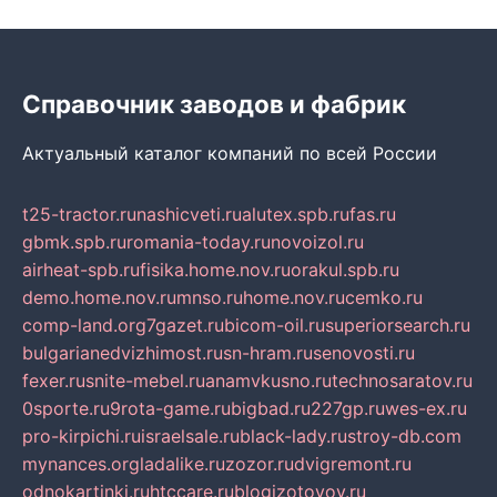
Справочник заводов и фабрик
Актуальный каталог компаний по всей России
t25-tractor.ru
nashicveti.ru
alutex.spb.ru
fas.ru
gbmk.spb.ru
romania-today.ru
novoizol.ru
airheat-spb.ru
fisika.home.nov.ru
orakul.spb.ru
demo.home.nov.ru
mnso.ru
home.nov.ru
cemko.ru
comp-land.org
7gazet.ru
bicom-oil.ru
superiorsearch.ru
bulgarianedvizhimost.ru
sn-hram.ru
senovosti.ru
fexer.ru
snite-mebel.ru
anamvkusno.ru
technosaratov.ru
0sporte.ru
9rota-game.ru
bigbad.ru
227gp.ru
wes-ex.ru
pro-kirpichi.ru
israelsale.ru
black-lady.ru
stroy-db.com
mynances.org
ladalike.ru
zozor.ru
dvigremont.ru
odnokartinki.ru
htccare.ru
blogizotovoy.ru