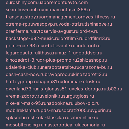
euroshiny.com.ua
poremontuavto.com
searchus-nauti.ru
mirmam.info
smi366.ru
transgazstroy.ru
orgmanagement.org
yes-fitness.ru
xtreme-rp.ru
wasdpvp.ru
voda-otri.ru
tishinapve.ru
orenferma.ru
avtoservis-avgust.ru
lord-tv.ru
backstage-682-music.ru
lordfilm7.ru
lordfilm13.ru
prime-cars63.ru
un-believable.ru
codetool.ru
legardoauto.ru
lithasa.ru
muz-1.ru
gooddver.ru
kinozadrot-3.ru
qr-plus-promo.ru
2shizashop.ru
udalenka-club.ru
nerabotaetsite.ru
carszona-bu.ru
dash-cash-now.ru
bravoprod.ru
kinozadrot13.ru
hotteygroup.ru
bagira31.ru
dommarketnsk.ru
dveriland73.ru
nis-glonass51.ru
veles-doroga.ru
tb02.ru
vrema-zdorov.ru
velonik.ru
surgutgloss.ru
nike-air-max-95.ru
nadookna.ru
lubov-pic.ru
mobilreklama.ru
pds-nn.ru
socrat2000.ru
vgurin.ru
spksochi.ru
shkola-klassika.ru
sabeonline.ru
mosoblfencing.ru
masteroptica.ru
lucomoria.ru