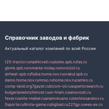
Справочник заводов и фабрик
Актуальный каталог компаний по всей России
t25-tractor.ru
nashicveti.ru
alutex.spb.ru
fas.ru
gbmk.spb.ru
romania-today.ru
novoizol.ru
airheat-spb.ru
fisika.home.nov.ru
orakul.spb.ru
demo.home.nov.ru
mnso.ru
home.nov.ru
cemko.ru
comp-land.org
7gazet.ru
bicom-oil.ru
superiorsearch.ru
bulgarianedvizhimost.ru
sn-hram.ru
senovosti.ru
fexer.ru
snite-mebel.ru
anamvkusno.ru
technosaratov.ru
0sporte.ru
9rota-game.ru
bigbad.ru
227gp.ru
wes-ex.ru