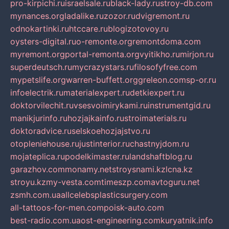
pro-kirpichi.ru
israelsale.ru
black-lady.ru
stroy-db.com
mynances.org
ladalike.ru
zozor.ru
dvigremont.ru
odnokartinki.ru
htccare.ru
blogizotovoy.ru
oysters-digital.ru
o-remonte.org
remontdoma.com
myremont.org
portal-remonta.org
vyitikho.ru
mirjon.ru
superdeutsch.ru
mycrazystars.ru
filosofyfree.com
mypetslife.org
warren-buffett.org
greleon.com
sp-or.ru
infoelectrik.ru
materialexpert.ru
detkiexpert.ru
doktorvilechit.ru
vsesvoimirykami.ru
instrumentgid.ru
manikjurinfo.ru
hozjajkainfo.ru
stroimaterials.ru
doktoradvice.ru
selskoehozjajstvo.ru
otopleniehouse.ru
justinterior.ru
chastnyjdom.ru
mojateplica.ru
podelkimaster.ru
landshaftblog.ru
garazhov.com
monamy.net
stroysnami.kz
lcna.kz
stroyu.kz
my-vesta.com
timeszp.com
avtoguru.net
zsmh.com.ua
allcelebsplasticsurgery.com
all-tattoos-for-men.com
poisk-auto.com
best-radio.com.ua
ost-engineering.com
kuryatnik.info