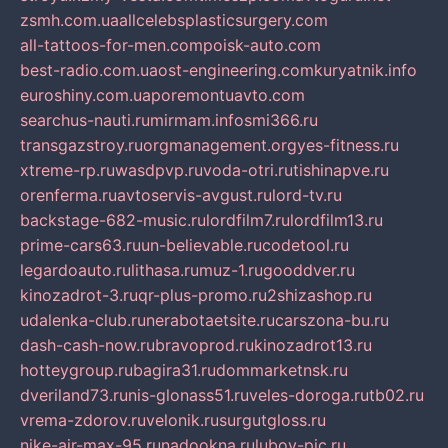
zsmh.com.ua
allcelebsplasticsurgery.com
all-tattoos-for-men.com
poisk-auto.com
best-radio.com.ua
ost-engineering.com
kuryatnik.info
euroshiny.com.ua
poremontuavto.com
searchus-nauti.ru
mirmam.info
smi366.ru
transgazstroy.ru
orgmanagement.org
yes-fitness.ru
xtreme-rp.ru
wasdpvp.ru
voda-otri.ru
tishinapve.ru
orenferma.ru
avtoservis-avgust.ru
lord-tv.ru
backstage-682-music.ru
lordfilm7.ru
lordfilm13.ru
prime-cars63.ru
un-believable.ru
codetool.ru
legardoauto.ru
lithasa.ru
muz-1.ru
gooddver.ru
kinozadrot-3.ru
qr-plus-promo.ru
2shizashop.ru
udalenka-club.ru
nerabotaetsite.ru
carszona-bu.ru
dash-cash-now.ru
bravoprod.ru
kinozadrot13.ru
hotteygroup.ru
bagira31.ru
dommarketnsk.ru
dveriland73.ru
nis-glonass51.ru
veles-doroga.ru
tb02.ru
vrema-zdorov.ru
velonik.ru
surgutgloss.ru
nike-air-max-95.ru
nadookna.ru
lubov-pic.ru