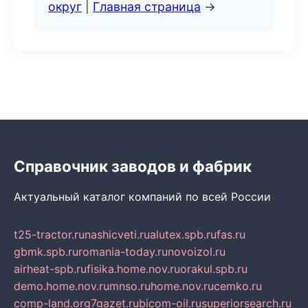
округ
|
Главная страница
→
Справочник заводов и фабрик
Актуальный каталог компаний по всей России
t25-tractor.ru
nashicveti.ru
alutex.spb.ru
fas.ru
gbmk.spb.ru
romania-today.ru
novoizol.ru
airheat-spb.ru
fisika.home.nov.ru
orakul.spb.ru
demo.home.nov.ru
mnso.ru
home.nov.ru
cemko.ru
comp-land.org
7gazet.ru
bicom-oil.ru
superiorsearch.ru