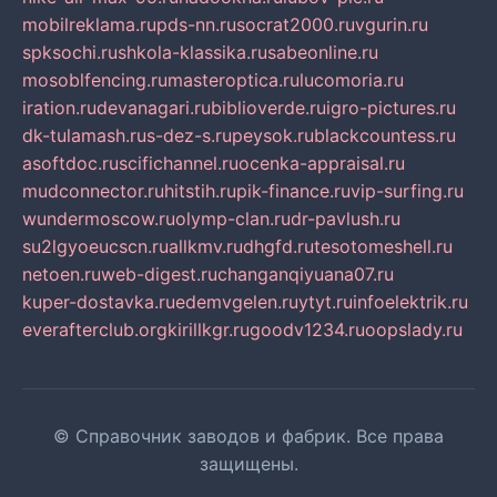
mobilreklama.ru
pds-nn.ru
socrat2000.ru
vgurin.ru
spksochi.ru
shkola-klassika.ru
sabeonline.ru
mosoblfencing.ru
masteroptica.ru
lucomoria.ru
iration.ru
devanagari.ru
biblioverde.ru
igro-pictures.ru
dk-tulamash.ru
s-dez-s.ru
peysok.ru
blackcountess.ru
asoftdoc.ru
scifichannel.ru
ocenka-appraisal.ru
mudconnector.ru
hitstih.ru
pik-finance.ru
vip-surfing.ru
wundermoscow.ru
olymp-clan.ru
dr-pavlush.ru
su2lgyoeucscn.ru
allkmv.ru
dhgfd.ru
tesotomeshell.ru
netoen.ru
web-digest.ru
changanqiyuana07.ru
kuper-dostavka.ru
edemvgelen.ru
ytyt.ru
infoelektrik.ru
everafterclub.org
kirillkgr.ru
goodv1234.ru
oopslady.ru
© Справочник заводов и фабрик. Все права
защищены.