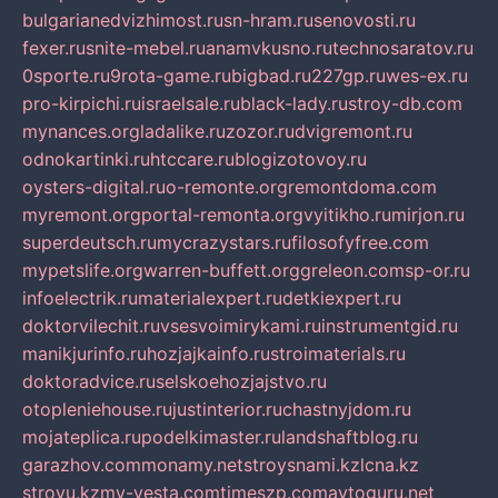
bulgarianedvizhimost.ru
sn-hram.ru
senovosti.ru
fexer.ru
snite-mebel.ru
anamvkusno.ru
technosaratov.ru
0sporte.ru
9rota-game.ru
bigbad.ru
227gp.ru
wes-ex.ru
pro-kirpichi.ru
israelsale.ru
black-lady.ru
stroy-db.com
mynances.org
ladalike.ru
zozor.ru
dvigremont.ru
odnokartinki.ru
htccare.ru
blogizotovoy.ru
oysters-digital.ru
o-remonte.org
remontdoma.com
myremont.org
portal-remonta.org
vyitikho.ru
mirjon.ru
superdeutsch.ru
mycrazystars.ru
filosofyfree.com
mypetslife.org
warren-buffett.org
greleon.com
sp-or.ru
infoelectrik.ru
materialexpert.ru
detkiexpert.ru
doktorvilechit.ru
vsesvoimirykami.ru
instrumentgid.ru
manikjurinfo.ru
hozjajkainfo.ru
stroimaterials.ru
doktoradvice.ru
selskoehozjajstvo.ru
otopleniehouse.ru
justinterior.ru
chastnyjdom.ru
mojateplica.ru
podelkimaster.ru
landshaftblog.ru
garazhov.com
monamy.net
stroysnami.kz
lcna.kz
stroyu.kz
my-vesta.com
timeszp.com
avtoguru.net