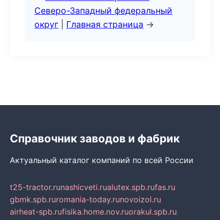
Северо-Западный федеральный
округ
|
Главная страница
→
Справочник заводов и фабрик
Актуальный каталог компаний по всей России
t25-tractor.ru
nashicveti.ru
alutex.spb.ru
fas.ru
gbmk.spb.ru
romania-today.ru
novoizol.ru
airheat-spb.ru
fisika.home.nov.ru
orakul.spb.ru