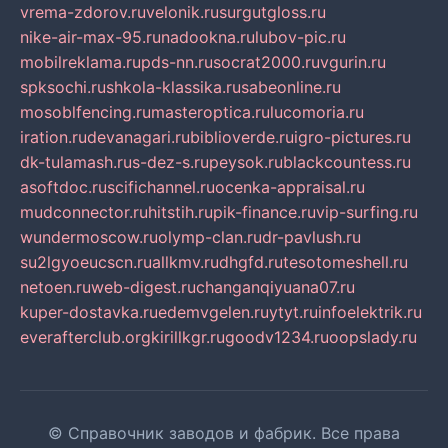
vrema-zdorov.ru
velonik.ru
surgutgloss.ru
nike-air-max-95.ru
nadookna.ru
lubov-pic.ru
mobilreklama.ru
pds-nn.ru
socrat2000.ru
vgurin.ru
spksochi.ru
shkola-klassika.ru
sabeonline.ru
mosoblfencing.ru
masteroptica.ru
lucomoria.ru
iration.ru
devanagari.ru
biblioverde.ru
igro-pictures.ru
dk-tulamash.ru
s-dez-s.ru
peysok.ru
blackcountess.ru
asoftdoc.ru
scifichannel.ru
ocenka-appraisal.ru
mudconnector.ru
hitstih.ru
pik-finance.ru
vip-surfing.ru
wundermoscow.ru
olymp-clan.ru
dr-pavlush.ru
su2lgyoeucscn.ru
allkmv.ru
dhgfd.ru
tesotomeshell.ru
netoen.ru
web-digest.ru
changanqiyuana07.ru
kuper-dostavka.ru
edemvgelen.ru
ytyt.ru
infoelektrik.ru
everafterclub.org
kirillkgr.ru
goodv1234.ru
oopslady.ru
© Справочник заводов и фабрик. Все права