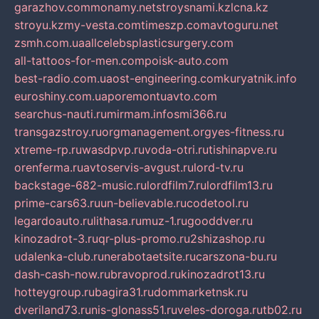
garazhov.com
monamy.net
stroysnami.kz
lcna.kz
stroyu.kz
my-vesta.com
timeszp.com
avtoguru.net
zsmh.com.ua
allcelebsplasticsurgery.com
all-tattoos-for-men.com
poisk-auto.com
best-radio.com.ua
ost-engineering.com
kuryatnik.info
euroshiny.com.ua
poremontuavto.com
searchus-nauti.ru
mirmam.info
smi366.ru
transgazstroy.ru
orgmanagement.org
yes-fitness.ru
xtreme-rp.ru
wasdpvp.ru
voda-otri.ru
tishinapve.ru
orenferma.ru
avtoservis-avgust.ru
lord-tv.ru
backstage-682-music.ru
lordfilm7.ru
lordfilm13.ru
prime-cars63.ru
un-believable.ru
codetool.ru
legardoauto.ru
lithasa.ru
muz-1.ru
gooddver.ru
kinozadrot-3.ru
qr-plus-promo.ru
2shizashop.ru
udalenka-club.ru
nerabotaetsite.ru
carszona-bu.ru
dash-cash-now.ru
bravoprod.ru
kinozadrot13.ru
hotteygroup.ru
bagira31.ru
dommarketnsk.ru
dveriland73.ru
nis-glonass51.ru
veles-doroga.ru
tb02.ru