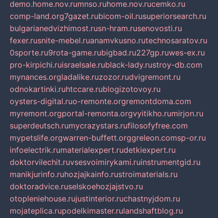
demo.home.nov.ru
mnso.ru
home.nov.ru
cemko.ru
comp-land.org
7gazet.ru
bicom-oil.ru
superiorsearch.ru
bulgarianedvizhimost.ru
sn-hram.ru
senovosti.ru
fexer.ru
snite-mebel.ru
anamvkusno.ru
technosaratov.ru
0sporte.ru
9rota-game.ru
bigbad.ru
227gp.ru
wes-ex.ru
pro-kirpichi.ru
israelsale.ru
black-lady.ru
stroy-db.com
mynances.org
ladalike.ru
zozor.ru
dvigremont.ru
odnokartinki.ru
htccare.ru
blogizotovoy.ru
oysters-digital.ru
o-remonte.org
remontdoma.com
myremont.org
portal-remonta.org
vyitikho.ru
mirjon.ru
superdeutsch.ru
mycrazystars.ru
filosofyfree.com
mypetslife.org
warren-buffett.org
greleon.com
sp-or.ru
infoelectrik.ru
materialexpert.ru
detkiexpert.ru
doktorvilechit.ru
vsesvoimirykami.ru
instrumentgid.ru
manikjurinfo.ru
hozjajkainfo.ru
stroimaterials.ru
doktoradvice.ru
selskoehozjajstvo.ru
otopleniehouse.ru
justinterior.ru
chastnyjdom.ru
mojateplica.ru
podelkimaster.ru
landshaftblog.ru