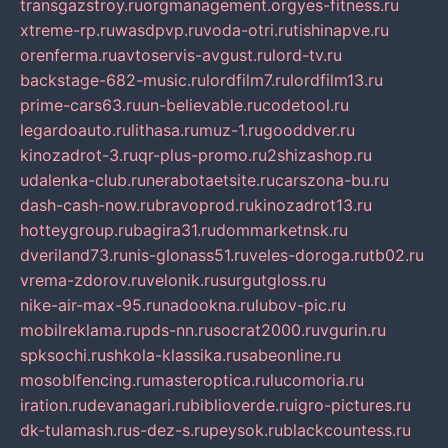
transgazstroy.ru
orgmanagement.org
yes-fitness.ru
xtreme-rp.ru
wasdpvp.ru
voda-otri.ru
tishinapve.ru
orenferma.ru
avtoservis-avgust.ru
lord-tv.ru
backstage-682-music.ru
lordfilm7.ru
lordfilm13.ru
prime-cars63.ru
un-believable.ru
codetool.ru
legardoauto.ru
lithasa.ru
muz-1.ru
gooddver.ru
kinozadrot-3.ru
qr-plus-promo.ru
2shizashop.ru
udalenka-club.ru
nerabotaetsite.ru
carszona-bu.ru
dash-cash-now.ru
bravoprod.ru
kinozadrot13.ru
hotteygroup.ru
bagira31.ru
dommarketnsk.ru
dveriland73.ru
nis-glonass51.ru
veles-doroga.ru
tb02.ru
vrema-zdorov.ru
velonik.ru
surgutgloss.ru
nike-air-max-95.ru
nadookna.ru
lubov-pic.ru
mobilreklama.ru
pds-nn.ru
socrat2000.ru
vgurin.ru
spksochi.ru
shkola-klassika.ru
sabeonline.ru
mosoblfencing.ru
masteroptica.ru
lucomoria.ru
iration.ru
devanagari.ru
biblioverde.ru
igro-pictures.ru
dk-tulamash.ru
s-dez-s.ru
peysok.ru
blackcountess.ru