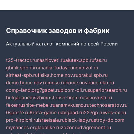
Справочник заводов и фабрик
Актуальный каталог компаний по всей России
t25-tractor.ru
nashicveti.ru
alutex.spb.ru
fas.ru
gbmk.spb.ru
romania-today.ru
novoizol.ru
airheat-spb.ru
fisika.home.nov.ru
orakul.spb.ru
demo.home.nov.ru
mnso.ru
home.nov.ru
cemko.ru
comp-land.org
7gazet.ru
bicom-oil.ru
superiorsearch.ru
bulgarianedvizhimost.ru
sn-hram.ru
senovosti.ru
fexer.ru
snite-mebel.ru
anamvkusno.ru
technosaratov.ru
0sporte.ru
9rota-game.ru
bigbad.ru
227gp.ru
wes-ex.ru
pro-kirpichi.ru
israelsale.ru
black-lady.ru
stroy-db.com
mynances.org
ladalike.ru
zozor.ru
dvigremont.ru