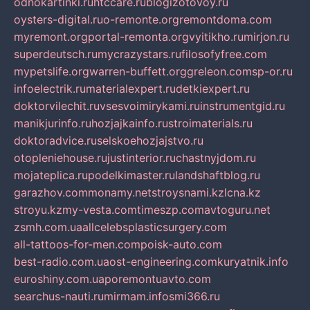
odnokartinki.ru
htccare.ru
blogizotovoy.ru
oysters-digital.ru
o-remonte.org
remontdoma.com
myremont.org
portal-remonta.org
vyitikho.ru
mirjon.ru
superdeutsch.ru
mycrazystars.ru
filosofyfree.com
mypetslife.org
warren-buffett.org
greleon.com
sp-or.ru
infoelectrik.ru
materialexpert.ru
detkiexpert.ru
doktorvilechit.ru
vsesvoimirykami.ru
instrumentgid.ru
manikjurinfo.ru
hozjajkainfo.ru
stroimaterials.ru
doktoradvice.ru
selskoehozjajstvo.ru
otopleniehouse.ru
justinterior.ru
chastnyjdom.ru
mojateplica.ru
podelkimaster.ru
landshaftblog.ru
garazhov.com
monamy.net
stroysnami.kz
lcna.kz
stroyu.kz
my-vesta.com
timeszp.com
avtoguru.net
zsmh.com.ua
allcelebsplasticsurgery.com
all-tattoos-for-men.com
poisk-auto.com
best-radio.com.ua
ost-engineering.com
kuryatnik.info
euroshiny.com.ua
poremontuavto.com
searchus-nauti.ru
mirmam.info
smi366.ru