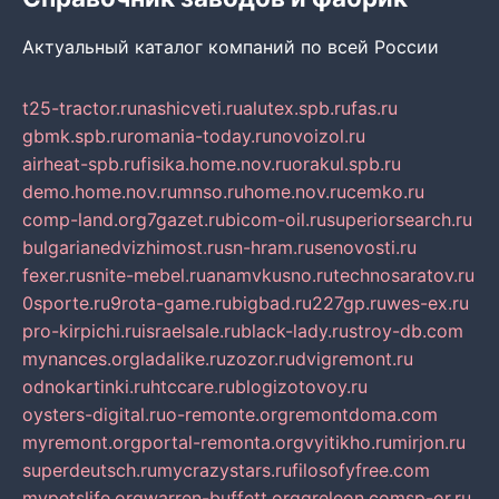
Актуальный каталог компаний по всей России
t25-tractor.ru
nashicveti.ru
alutex.spb.ru
fas.ru
gbmk.spb.ru
romania-today.ru
novoizol.ru
airheat-spb.ru
fisika.home.nov.ru
orakul.spb.ru
demo.home.nov.ru
mnso.ru
home.nov.ru
cemko.ru
comp-land.org
7gazet.ru
bicom-oil.ru
superiorsearch.ru
bulgarianedvizhimost.ru
sn-hram.ru
senovosti.ru
fexer.ru
snite-mebel.ru
anamvkusno.ru
technosaratov.ru
0sporte.ru
9rota-game.ru
bigbad.ru
227gp.ru
wes-ex.ru
pro-kirpichi.ru
israelsale.ru
black-lady.ru
stroy-db.com
mynances.org
ladalike.ru
zozor.ru
dvigremont.ru
odnokartinki.ru
htccare.ru
blogizotovoy.ru
oysters-digital.ru
o-remonte.org
remontdoma.com
myremont.org
portal-remonta.org
vyitikho.ru
mirjon.ru
superdeutsch.ru
mycrazystars.ru
filosofyfree.com
mypetslife.org
warren-buffett.org
greleon.com
sp-or.ru