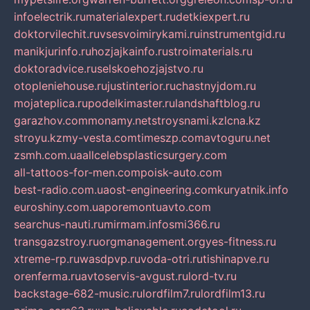
infoelectrik.ru
materialexpert.ru
detkiexpert.ru
doktorvilechit.ru
vsesvoimirykami.ru
instrumentgid.ru
manikjurinfo.ru
hozjajkainfo.ru
stroimaterials.ru
doktoradvice.ru
selskoehozjajstvo.ru
otopleniehouse.ru
justinterior.ru
chastnyjdom.ru
mojateplica.ru
podelkimaster.ru
landshaftblog.ru
garazhov.com
monamy.net
stroysnami.kz
lcna.kz
stroyu.kz
my-vesta.com
timeszp.com
avtoguru.net
zsmh.com.ua
allcelebsplasticsurgery.com
all-tattoos-for-men.com
poisk-auto.com
best-radio.com.ua
ost-engineering.com
kuryatnik.info
euroshiny.com.ua
poremontuavto.com
searchus-nauti.ru
mirmam.info
smi366.ru
transgazstroy.ru
orgmanagement.org
yes-fitness.ru
xtreme-rp.ru
wasdpvp.ru
voda-otri.ru
tishinapve.ru
orenferma.ru
avtoservis-avgust.ru
lord-tv.ru
backstage-682-music.ru
lordfilm7.ru
lordfilm13.ru