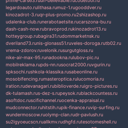
prime-cars63.ru
un-believable.ru
codetool.ru
legardoauto.ru
lithasa.ru
muz-1.ru
gooddver.ru
kinozadrot-3.ru
qr-plus-promo.ru
2shizashop.ru
udalenka-club.ru
nerabotaetsite.ru
carszona-bu.ru
dash-cash-now.ru
bravoprod.ru
kinozadrot13.ru
hotteygroup.ru
bagira31.ru
dommarketnsk.ru
dveriland73.ru
nis-glonass51.ru
veles-doroga.ru
tb02.ru
vrema-zdorov.ru
velonik.ru
surgutgloss.ru
nike-air-max-95.ru
nadookna.ru
lubov-pic.ru
mobilreklama.ru
pds-nn.ru
socrat2000.ru
vgurin.ru
spksochi.ru
shkola-klassika.ru
sabeonline.ru
mosoblfencing.ru
masteroptica.ru
lucomoria.ru
iration.ru
devanagari.ru
biblioverde.ru
igro-pictures.ru
dk-tulamash.ru
s-dez-s.ru
peysok.ru
blackcountess.ru
asoftdoc.ru
scifichannel.ru
ocenka-appraisal.ru
mudconnector.ru
hitstih.ru
pik-finance.ru
vip-surfing.ru
wundermoscow.ru
olymp-clan.ru
dr-pavlush.ru
su2lgyoeucscn.ru
allkmv.ru
dhgfd.ru
tesotomeshell.ru