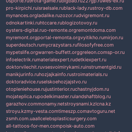
0sporte.ru
9rota-game.ru
bigbad.ru
227gp.ru
wes-ex.ru
pro-kirpichi.ru
israelsale.ru
black-lady.ru
stroy-db.com
mynances.org
ladalike.ru
zozor.ru
dvigremont.ru
odnokartinki.ru
htccare.ru
blogizotovoy.ru
oysters-digital.ru
o-remonte.org
remontdoma.com
myremont.org
portal-remonta.org
vyitikho.ru
mirjon.ru
superdeutsch.ru
mycrazystars.ru
filosofyfree.com
mypetslife.org
warren-buffett.org
greleon.com
sp-or.ru
infoelectrik.ru
materialexpert.ru
detkiexpert.ru
doktorvilechit.ru
vsesvoimirykami.ru
instrumentgid.ru
manikjurinfo.ru
hozjajkainfo.ru
stroimaterials.ru
doktoradvice.ru
selskoehozjajstvo.ru
otopleniehouse.ru
justinterior.ru
chastnyjdom.ru
mojateplica.ru
podelkimaster.ru
landshaftblog.ru
garazhov.com
monamy.net
stroysnami.kz
lcna.kz
stroyu.kz
my-vesta.com
timeszp.com
avtoguru.net
zsmh.com.ua
allcelebsplasticsurgery.com
all-tattoos-for-men.com
poisk-auto.com