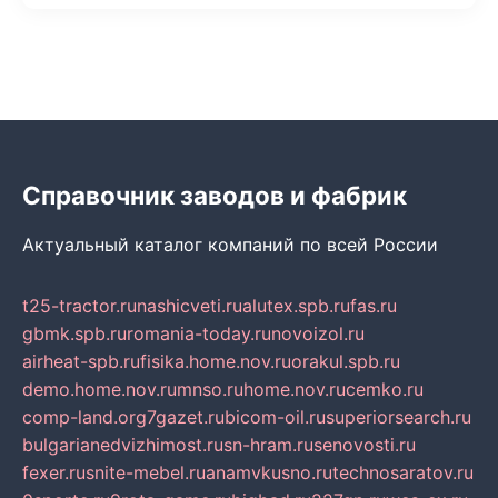
Справочник заводов и фабрик
Актуальный каталог компаний по всей России
t25-tractor.ru
nashicveti.ru
alutex.spb.ru
fas.ru
gbmk.spb.ru
romania-today.ru
novoizol.ru
airheat-spb.ru
fisika.home.nov.ru
orakul.spb.ru
demo.home.nov.ru
mnso.ru
home.nov.ru
cemko.ru
comp-land.org
7gazet.ru
bicom-oil.ru
superiorsearch.ru
bulgarianedvizhimost.ru
sn-hram.ru
senovosti.ru
fexer.ru
snite-mebel.ru
anamvkusno.ru
technosaratov.ru