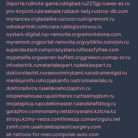
0sporte.ru
9rota-game.ru
bigbad.ru
227gp.ru
wes-ex.ru
pro-kirpichi.ru
israelsale.ru
black-lady.ru
stroy-db.com
mynances.org
ladalike.ru
zozor.ru
dvigremont.ru
odnokartinki.ru
htccare.ru
blogizotovoy.ru
oysters-digital.ru
o-remonte.org
remontdoma.com
myremont.org
portal-remonta.org
vyitikho.ru
mirjon.ru
superdeutsch.ru
mycrazystars.ru
filosofyfree.com
mypetslife.org
warren-buffett.org
greleon.com
sp-or.ru
infoelectrik.ru
materialexpert.ru
detkiexpert.ru
doktorvilechit.ru
vsesvoimirykami.ru
instrumentgid.ru
manikjurinfo.ru
hozjajkainfo.ru
stroimaterials.ru
doktoradvice.ru
selskoehozjajstvo.ru
otopleniehouse.ru
justinterior.ru
chastnyjdom.ru
mojateplica.ru
podelkimaster.ru
landshaftblog.ru
garazhov.com
monamy.net
stroysnami.kz
lcna.kz
stroyu.kz
my-vesta.com
timeszp.com
avtoguru.net
zsmh.com.ua
allcelebsplasticsurgery.com
all-tattoos-for-men.com
poisk-auto.com