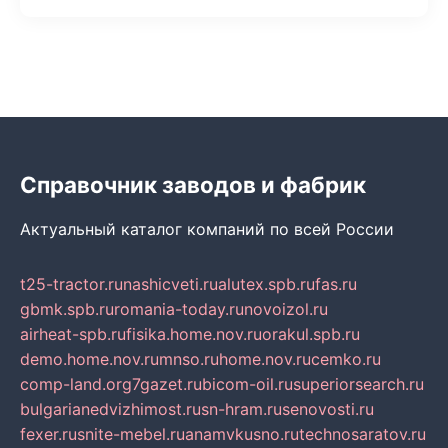
Справочник заводов и фабрик
Актуальный каталог компаний по всей России
t25-tractor.ru
nashicveti.ru
alutex.spb.ru
fas.ru
gbmk.spb.ru
romania-today.ru
novoizol.ru
airheat-spb.ru
fisika.home.nov.ru
orakul.spb.ru
demo.home.nov.ru
mnso.ru
home.nov.ru
cemko.ru
comp-land.org
7gazet.ru
bicom-oil.ru
superiorsearch.ru
bulgarianedvizhimost.ru
sn-hram.ru
senovosti.ru
fexer.ru
snite-mebel.ru
anamvkusno.ru
technosaratov.ru