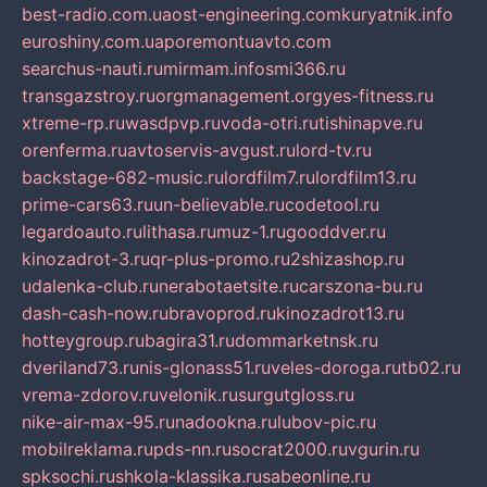
best-radio.com.ua
ost-engineering.com
kuryatnik.info
euroshiny.com.ua
poremontuavto.com
searchus-nauti.ru
mirmam.info
smi366.ru
transgazstroy.ru
orgmanagement.org
yes-fitness.ru
xtreme-rp.ru
wasdpvp.ru
voda-otri.ru
tishinapve.ru
orenferma.ru
avtoservis-avgust.ru
lord-tv.ru
backstage-682-music.ru
lordfilm7.ru
lordfilm13.ru
prime-cars63.ru
un-believable.ru
codetool.ru
legardoauto.ru
lithasa.ru
muz-1.ru
gooddver.ru
kinozadrot-3.ru
qr-plus-promo.ru
2shizashop.ru
udalenka-club.ru
nerabotaetsite.ru
carszona-bu.ru
dash-cash-now.ru
bravoprod.ru
kinozadrot13.ru
hotteygroup.ru
bagira31.ru
dommarketnsk.ru
dveriland73.ru
nis-glonass51.ru
veles-doroga.ru
tb02.ru
vrema-zdorov.ru
velonik.ru
surgutgloss.ru
nike-air-max-95.ru
nadookna.ru
lubov-pic.ru
mobilreklama.ru
pds-nn.ru
socrat2000.ru
vgurin.ru
spksochi.ru
shkola-klassika.ru
sabeonline.ru