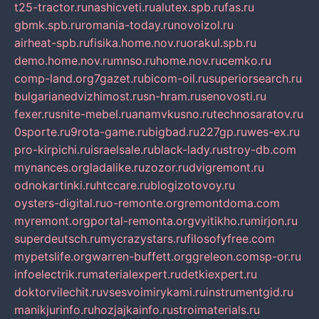
t25-tractor.ru
nashicveti.ru
alutex.spb.ru
fas.ru
gbmk.spb.ru
romania-today.ru
novoizol.ru
airheat-spb.ru
fisika.home.nov.ru
orakul.spb.ru
demo.home.nov.ru
mnso.ru
home.nov.ru
cemko.ru
comp-land.org
7gazet.ru
bicom-oil.ru
superiorsearch.ru
bulgarianedvizhimost.ru
sn-hram.ru
senovosti.ru
fexer.ru
snite-mebel.ru
anamvkusno.ru
technosaratov.ru
0sporte.ru
9rota-game.ru
bigbad.ru
227gp.ru
wes-ex.ru
pro-kirpichi.ru
israelsale.ru
black-lady.ru
stroy-db.com
mynances.org
ladalike.ru
zozor.ru
dvigremont.ru
odnokartinki.ru
htccare.ru
blogizotovoy.ru
oysters-digital.ru
o-remonte.org
remontdoma.com
myremont.org
portal-remonta.org
vyitikho.ru
mirjon.ru
superdeutsch.ru
mycrazystars.ru
filosofyfree.com
mypetslife.org
warren-buffett.org
greleon.com
sp-or.ru
infoelectrik.ru
materialexpert.ru
detkiexpert.ru
doktorvilechit.ru
vsesvoimirykami.ru
instrumentgid.ru
manikjurinfo.ru
hozjajkainfo.ru
stroimaterials.ru