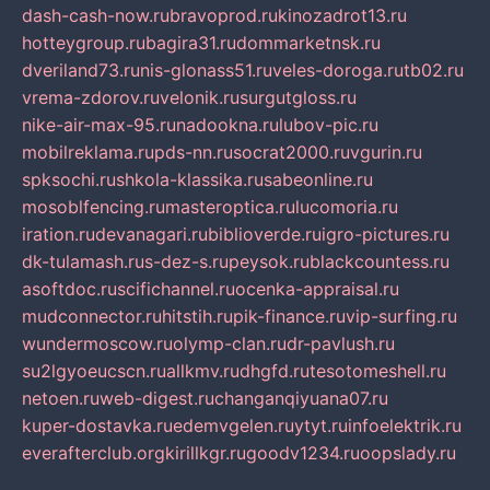
dash-cash-now.ru
bravoprod.ru
kinozadrot13.ru
hotteygroup.ru
bagira31.ru
dommarketnsk.ru
dveriland73.ru
nis-glonass51.ru
veles-doroga.ru
tb02.ru
vrema-zdorov.ru
velonik.ru
surgutgloss.ru
nike-air-max-95.ru
nadookna.ru
lubov-pic.ru
mobilreklama.ru
pds-nn.ru
socrat2000.ru
vgurin.ru
spksochi.ru
shkola-klassika.ru
sabeonline.ru
mosoblfencing.ru
masteroptica.ru
lucomoria.ru
iration.ru
devanagari.ru
biblioverde.ru
igro-pictures.ru
dk-tulamash.ru
s-dez-s.ru
peysok.ru
blackcountess.ru
asoftdoc.ru
scifichannel.ru
ocenka-appraisal.ru
mudconnector.ru
hitstih.ru
pik-finance.ru
vip-surfing.ru
wundermoscow.ru
olymp-clan.ru
dr-pavlush.ru
su2lgyoeucscn.ru
allkmv.ru
dhgfd.ru
tesotomeshell.ru
netoen.ru
web-digest.ru
changanqiyuana07.ru
kuper-dostavka.ru
edemvgelen.ru
ytyt.ru
infoelektrik.ru
everafterclub.org
kirillkgr.ru
goodv1234.ru
oopslady.ru