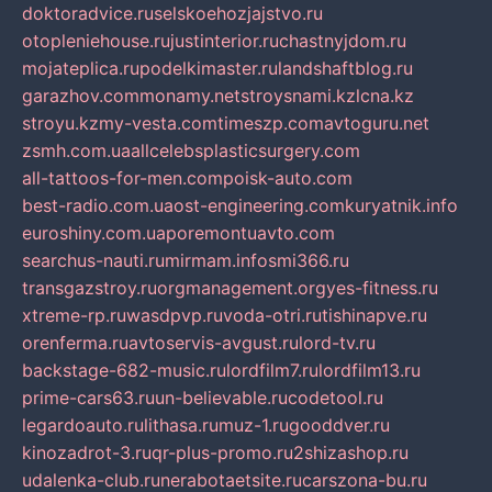
doktoradvice.ru
selskoehozjajstvo.ru
otopleniehouse.ru
justinterior.ru
chastnyjdom.ru
mojateplica.ru
podelkimaster.ru
landshaftblog.ru
garazhov.com
monamy.net
stroysnami.kz
lcna.kz
stroyu.kz
my-vesta.com
timeszp.com
avtoguru.net
zsmh.com.ua
allcelebsplasticsurgery.com
all-tattoos-for-men.com
poisk-auto.com
best-radio.com.ua
ost-engineering.com
kuryatnik.info
euroshiny.com.ua
poremontuavto.com
searchus-nauti.ru
mirmam.info
smi366.ru
transgazstroy.ru
orgmanagement.org
yes-fitness.ru
xtreme-rp.ru
wasdpvp.ru
voda-otri.ru
tishinapve.ru
orenferma.ru
avtoservis-avgust.ru
lord-tv.ru
backstage-682-music.ru
lordfilm7.ru
lordfilm13.ru
prime-cars63.ru
un-believable.ru
codetool.ru
legardoauto.ru
lithasa.ru
muz-1.ru
gooddver.ru
kinozadrot-3.ru
qr-plus-promo.ru
2shizashop.ru
udalenka-club.ru
nerabotaetsite.ru
carszona-bu.ru