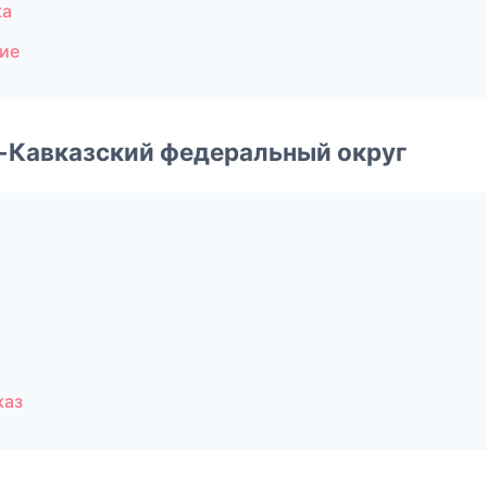
ка
ие
о-Кавказский федеральный округ
каз