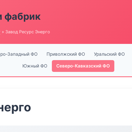
и фабрик
г
» Завод Ресурс Энерго
ро-Западный ФО
Приволжский ФО
Уральский ФО
Южный ФО
Северо-Кавказский ФО
нерго