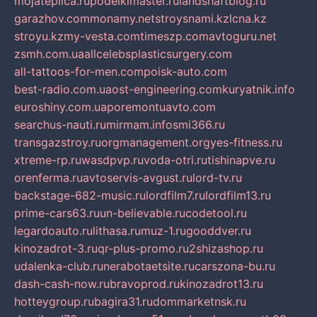
mojateplica.ru
podelkimaster.ru
landshaftblog.ru
garazhov.com
monamy.net
stroysnami.kz
lcna.kz
stroyu.kz
my-vesta.com
timeszp.com
avtoguru.net
zsmh.com.ua
allcelebsplasticsurgery.com
all-tattoos-for-men.com
poisk-auto.com
best-radio.com.ua
ost-engineering.com
kuryatnik.info
euroshiny.com.ua
poremontuavto.com
searchus-nauti.ru
mirmam.info
smi366.ru
transgazstroy.ru
orgmanagement.org
yes-fitness.ru
xtreme-rp.ru
wasdpvp.ru
voda-otri.ru
tishinapve.ru
orenferma.ru
avtoservis-avgust.ru
lord-tv.ru
backstage-682-music.ru
lordfilm7.ru
lordfilm13.ru
prime-cars63.ru
un-believable.ru
codetool.ru
legardoauto.ru
lithasa.ru
muz-1.ru
gooddver.ru
kinozadrot-3.ru
qr-plus-promo.ru
2shizashop.ru
udalenka-club.ru
nerabotaetsite.ru
carszona-bu.ru
dash-cash-now.ru
bravoprod.ru
kinozadrot13.ru
hotteygroup.ru
bagira31.ru
dommarketnsk.ru