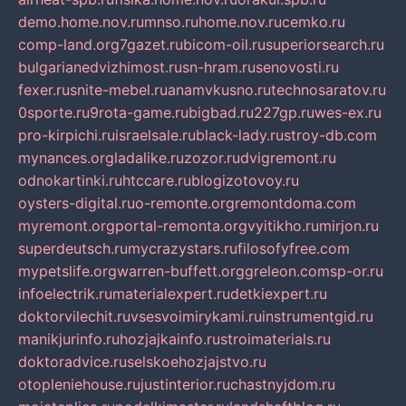
demo.home.nov.ru
mnso.ru
home.nov.ru
cemko.ru
comp-land.org
7gazet.ru
bicom-oil.ru
superiorsearch.ru
bulgarianedvizhimost.ru
sn-hram.ru
senovosti.ru
fexer.ru
snite-mebel.ru
anamvkusno.ru
technosaratov.ru
0sporte.ru
9rota-game.ru
bigbad.ru
227gp.ru
wes-ex.ru
pro-kirpichi.ru
israelsale.ru
black-lady.ru
stroy-db.com
mynances.org
ladalike.ru
zozor.ru
dvigremont.ru
odnokartinki.ru
htccare.ru
blogizotovoy.ru
oysters-digital.ru
o-remonte.org
remontdoma.com
myremont.org
portal-remonta.org
vyitikho.ru
mirjon.ru
superdeutsch.ru
mycrazystars.ru
filosofyfree.com
mypetslife.org
warren-buffett.org
greleon.com
sp-or.ru
infoelectrik.ru
materialexpert.ru
detkiexpert.ru
doktorvilechit.ru
vsesvoimirykami.ru
instrumentgid.ru
manikjurinfo.ru
hozjajkainfo.ru
stroimaterials.ru
doktoradvice.ru
selskoehozjajstvo.ru
otopleniehouse.ru
justinterior.ru
chastnyjdom.ru