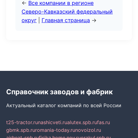
←
Все компании в регионе
Северо-Кавказский федеральный
округ
|
Главная страница
→
Справочник заводов и фабрик
Актуальный каталог компаний по всей России
t25-tractor.ru
nashicveti.ru
alutex.spb.ru
fas.ru
gbmk.spb.ru
romania-today.ru
novoizol.ru
airheat-spb.ru
fisika.home.nov.ru
orakul.spb.ru