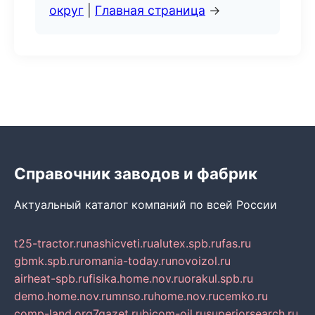
округ
|
Главная страница
→
Справочник заводов и фабрик
Актуальный каталог компаний по всей России
t25-tractor.ru
nashicveti.ru
alutex.spb.ru
fas.ru
gbmk.spb.ru
romania-today.ru
novoizol.ru
airheat-spb.ru
fisika.home.nov.ru
orakul.spb.ru
demo.home.nov.ru
mnso.ru
home.nov.ru
cemko.ru
comp-land.org
7gazet.ru
bicom-oil.ru
superiorsearch.ru