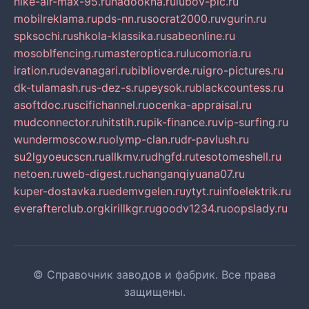
nike-air-max-95.ru
nadookna.ru
lubov-pic.ru
mobilreklama.ru
pds-nn.ru
socrat2000.ru
vgurin.ru
spksochi.ru
shkola-klassika.ru
sabeonline.ru
mosoblfencing.ru
masteroptica.ru
lucomoria.ru
iration.ru
devanagari.ru
biblioverde.ru
igro-pictures.ru
dk-tulamash.ru
s-dez-s.ru
peysok.ru
blackcountess.ru
asoftdoc.ru
scifichannel.ru
ocenka-appraisal.ru
mudconnector.ru
hitstih.ru
pik-finance.ru
vip-surfing.ru
wundermoscow.ru
olymp-clan.ru
dr-pavlush.ru
su2lgyoeucscn.ru
allkmv.ru
dhgfd.ru
tesotomeshell.ru
netoen.ru
web-digest.ru
changanqiyuana07.ru
kuper-dostavka.ru
edemvgelen.ru
ytyt.ru
infoelektrik.ru
everafterclub.org
kirillkgr.ru
goodv1234.ru
oopslady.ru
© Справочник заводов и фабрик. Все права
защищены.