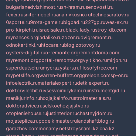
bulgarianedvizhimost.ru
sn-hram.ru
senovosti.ru
fexer.ru
snite-mebel.ru
anamvkusno.ru
technosaratov.ru
0sporte.ru
9rota-game.ru
bigbad.ru
227gp.ru
wes-ex.ru
pro-kirpichi.ru
israelsale.ru
black-lady.ru
stroy-db.com
mynances.org
ladalike.ru
zozor.ru
dvigremont.ru
odnokartinki.ru
htccare.ru
blogizotovoy.ru
oysters-digital.ru
o-remonte.org
remontdoma.com
myremont.org
portal-remonta.org
vyitikho.ru
mirjon.ru
superdeutsch.ru
mycrazystars.ru
filosofyfree.com
mypetslife.org
warren-buffett.org
greleon.com
sp-or.ru
infoelectrik.ru
materialexpert.ru
detkiexpert.ru
doktorvilechit.ru
vsesvoimirykami.ru
instrumentgid.ru
manikjurinfo.ru
hozjajkainfo.ru
stroimaterials.ru
doktoradvice.ru
selskoehozjajstvo.ru
otopleniehouse.ru
justinterior.ru
chastnyjdom.ru
mojateplica.ru
podelkimaster.ru
landshaftblog.ru
garazhov.com
monamy.net
stroysnami.kz
lcna.kz