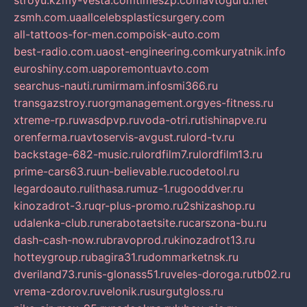
stroyu.kz
my-vesta.com
timeszp.com
avtoguru.net
zsmh.com.ua
allcelebsplasticsurgery.com
all-tattoos-for-men.com
poisk-auto.com
best-radio.com.ua
ost-engineering.com
kuryatnik.info
euroshiny.com.ua
poremontuavto.com
searchus-nauti.ru
mirmam.info
smi366.ru
transgazstroy.ru
orgmanagement.org
yes-fitness.ru
xtreme-rp.ru
wasdpvp.ru
voda-otri.ru
tishinapve.ru
orenferma.ru
avtoservis-avgust.ru
lord-tv.ru
backstage-682-music.ru
lordfilm7.ru
lordfilm13.ru
prime-cars63.ru
un-believable.ru
codetool.ru
legardoauto.ru
lithasa.ru
muz-1.ru
gooddver.ru
kinozadrot-3.ru
qr-plus-promo.ru
2shizashop.ru
udalenka-club.ru
nerabotaetsite.ru
carszona-bu.ru
dash-cash-now.ru
bravoprod.ru
kinozadrot13.ru
hotteygroup.ru
bagira31.ru
dommarketnsk.ru
dveriland73.ru
nis-glonass51.ru
veles-doroga.ru
tb02.ru
vrema-zdorov.ru
velonik.ru
surgutgloss.ru