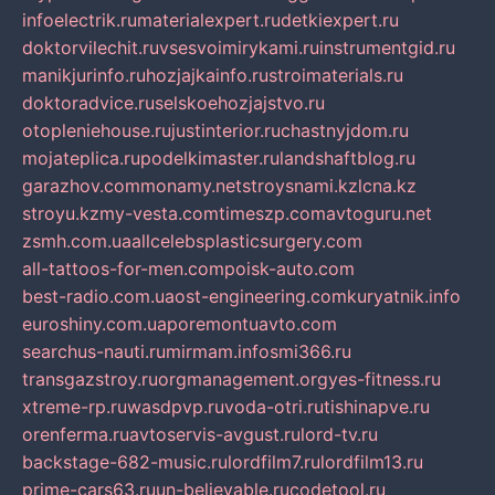
infoelectrik.ru
materialexpert.ru
detkiexpert.ru
doktorvilechit.ru
vsesvoimirykami.ru
instrumentgid.ru
manikjurinfo.ru
hozjajkainfo.ru
stroimaterials.ru
doktoradvice.ru
selskoehozjajstvo.ru
otopleniehouse.ru
justinterior.ru
chastnyjdom.ru
mojateplica.ru
podelkimaster.ru
landshaftblog.ru
garazhov.com
monamy.net
stroysnami.kz
lcna.kz
stroyu.kz
my-vesta.com
timeszp.com
avtoguru.net
zsmh.com.ua
allcelebsplasticsurgery.com
all-tattoos-for-men.com
poisk-auto.com
best-radio.com.ua
ost-engineering.com
kuryatnik.info
euroshiny.com.ua
poremontuavto.com
searchus-nauti.ru
mirmam.info
smi366.ru
transgazstroy.ru
orgmanagement.org
yes-fitness.ru
xtreme-rp.ru
wasdpvp.ru
voda-otri.ru
tishinapve.ru
orenferma.ru
avtoservis-avgust.ru
lord-tv.ru
backstage-682-music.ru
lordfilm7.ru
lordfilm13.ru
prime-cars63.ru
un-believable.ru
codetool.ru