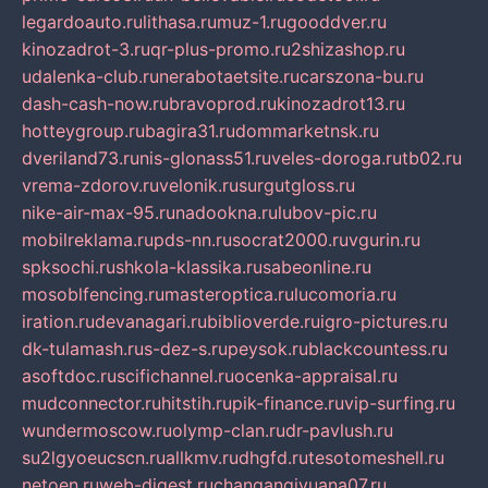
legardoauto.ru
lithasa.ru
muz-1.ru
gooddver.ru
kinozadrot-3.ru
qr-plus-promo.ru
2shizashop.ru
udalenka-club.ru
nerabotaetsite.ru
carszona-bu.ru
dash-cash-now.ru
bravoprod.ru
kinozadrot13.ru
hotteygroup.ru
bagira31.ru
dommarketnsk.ru
dveriland73.ru
nis-glonass51.ru
veles-doroga.ru
tb02.ru
vrema-zdorov.ru
velonik.ru
surgutgloss.ru
nike-air-max-95.ru
nadookna.ru
lubov-pic.ru
mobilreklama.ru
pds-nn.ru
socrat2000.ru
vgurin.ru
spksochi.ru
shkola-klassika.ru
sabeonline.ru
mosoblfencing.ru
masteroptica.ru
lucomoria.ru
iration.ru
devanagari.ru
biblioverde.ru
igro-pictures.ru
dk-tulamash.ru
s-dez-s.ru
peysok.ru
blackcountess.ru
asoftdoc.ru
scifichannel.ru
ocenka-appraisal.ru
mudconnector.ru
hitstih.ru
pik-finance.ru
vip-surfing.ru
wundermoscow.ru
olymp-clan.ru
dr-pavlush.ru
su2lgyoeucscn.ru
allkmv.ru
dhgfd.ru
tesotomeshell.ru
netoen.ru
web-digest.ru
changanqiyuana07.ru