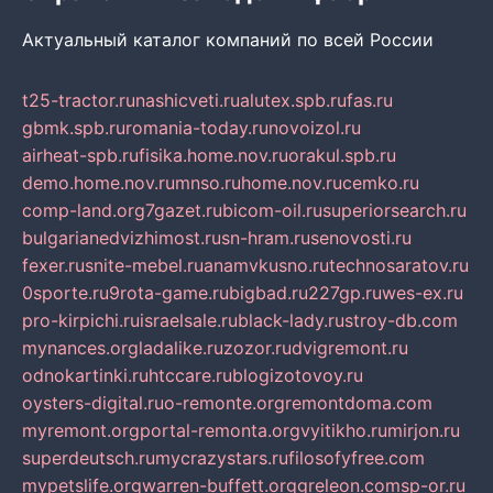
Актуальный каталог компаний по всей России
t25-tractor.ru
nashicveti.ru
alutex.spb.ru
fas.ru
gbmk.spb.ru
romania-today.ru
novoizol.ru
airheat-spb.ru
fisika.home.nov.ru
orakul.spb.ru
demo.home.nov.ru
mnso.ru
home.nov.ru
cemko.ru
comp-land.org
7gazet.ru
bicom-oil.ru
superiorsearch.ru
bulgarianedvizhimost.ru
sn-hram.ru
senovosti.ru
fexer.ru
snite-mebel.ru
anamvkusno.ru
technosaratov.ru
0sporte.ru
9rota-game.ru
bigbad.ru
227gp.ru
wes-ex.ru
pro-kirpichi.ru
israelsale.ru
black-lady.ru
stroy-db.com
mynances.org
ladalike.ru
zozor.ru
dvigremont.ru
odnokartinki.ru
htccare.ru
blogizotovoy.ru
oysters-digital.ru
o-remonte.org
remontdoma.com
myremont.org
portal-remonta.org
vyitikho.ru
mirjon.ru
superdeutsch.ru
mycrazystars.ru
filosofyfree.com
mypetslife.org
warren-buffett.org
greleon.com
sp-or.ru