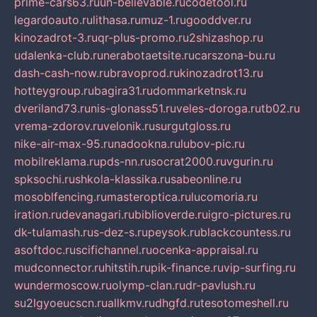
prime-cars63.ru
un-believable.ru
codetool.ru
legardoauto.ru
lithasa.ru
muz-1.ru
gooddver.ru
kinozadrot-3.ru
qr-plus-promo.ru
2shizashop.ru
udalenka-club.ru
nerabotaetsite.ru
carszona-bu.ru
dash-cash-now.ru
bravoprod.ru
kinozadrot13.ru
hotteygroup.ru
bagira31.ru
dommarketnsk.ru
dveriland73.ru
nis-glonass51.ru
veles-doroga.ru
tb02.ru
vrema-zdorov.ru
velonik.ru
surgutgloss.ru
nike-air-max-95.ru
nadookna.ru
lubov-pic.ru
mobilreklama.ru
pds-nn.ru
socrat2000.ru
vgurin.ru
spksochi.ru
shkola-klassika.ru
sabeonline.ru
mosoblfencing.ru
masteroptica.ru
lucomoria.ru
iration.ru
devanagari.ru
biblioverde.ru
igro-pictures.ru
dk-tulamash.ru
s-dez-s.ru
peysok.ru
blackcountess.ru
asoftdoc.ru
scifichannel.ru
ocenka-appraisal.ru
mudconnector.ru
hitstih.ru
pik-finance.ru
vip-surfing.ru
wundermoscow.ru
olymp-clan.ru
dr-pavlush.ru
su2lgyoeucscn.ru
allkmv.ru
dhgfd.ru
tesotomeshell.ru