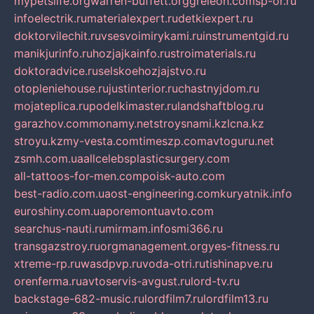
mypetslife.org
warren-buffett.org
greleon.com
sp-or.ru
infoelectrik.ru
materialexpert.ru
detkiexpert.ru
doktorvilechit.ru
vsesvoimirykami.ru
instrumentgid.ru
manikjurinfo.ru
hozjajkainfo.ru
stroimaterials.ru
doktoradvice.ru
selskoehozjajstvo.ru
otopleniehouse.ru
justinterior.ru
chastnyjdom.ru
mojateplica.ru
podelkimaster.ru
landshaftblog.ru
garazhov.com
monamy.net
stroysnami.kz
lcna.kz
stroyu.kz
my-vesta.com
timeszp.com
avtoguru.net
zsmh.com.ua
allcelebsplasticsurgery.com
all-tattoos-for-men.com
poisk-auto.com
best-radio.com.ua
ost-engineering.com
kuryatnik.info
euroshiny.com.ua
poremontuavto.com
searchus-nauti.ru
mirmam.info
smi366.ru
transgazstroy.ru
orgmanagement.org
yes-fitness.ru
xtreme-rp.ru
wasdpvp.ru
voda-otri.ru
tishinapve.ru
orenferma.ru
avtoservis-avgust.ru
lord-tv.ru
backstage-682-music.ru
lordfilm7.ru
lordfilm13.ru