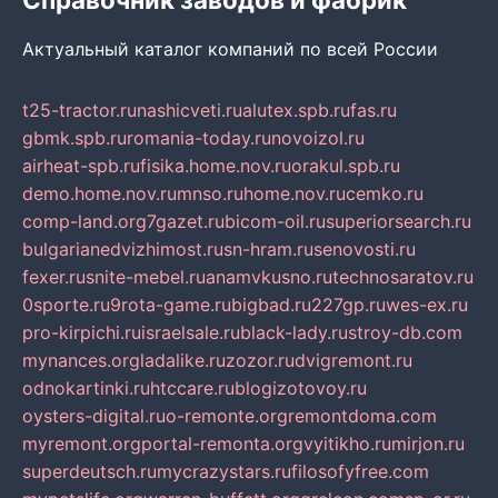
Актуальный каталог компаний по всей России
t25-tractor.ru
nashicveti.ru
alutex.spb.ru
fas.ru
gbmk.spb.ru
romania-today.ru
novoizol.ru
airheat-spb.ru
fisika.home.nov.ru
orakul.spb.ru
demo.home.nov.ru
mnso.ru
home.nov.ru
cemko.ru
comp-land.org
7gazet.ru
bicom-oil.ru
superiorsearch.ru
bulgarianedvizhimost.ru
sn-hram.ru
senovosti.ru
fexer.ru
snite-mebel.ru
anamvkusno.ru
technosaratov.ru
0sporte.ru
9rota-game.ru
bigbad.ru
227gp.ru
wes-ex.ru
pro-kirpichi.ru
israelsale.ru
black-lady.ru
stroy-db.com
mynances.org
ladalike.ru
zozor.ru
dvigremont.ru
odnokartinki.ru
htccare.ru
blogizotovoy.ru
oysters-digital.ru
o-remonte.org
remontdoma.com
myremont.org
portal-remonta.org
vyitikho.ru
mirjon.ru
superdeutsch.ru
mycrazystars.ru
filosofyfree.com