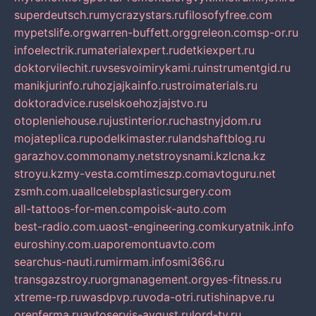
superdeutsch.ru
mycrazystars.ru
filosofyfree.com
mypetslife.org
warren-buffett.org
greleon.com
sp-or.ru
infoelectrik.ru
materialexpert.ru
detkiexpert.ru
doktorvilechit.ru
vsesvoimirykami.ru
instrumentgid.ru
manikjurinfo.ru
hozjajkainfo.ru
stroimaterials.ru
doktoradvice.ru
selskoehozjajstvo.ru
otopleniehouse.ru
justinterior.ru
chastnyjdom.ru
mojateplica.ru
podelkimaster.ru
landshaftblog.ru
garazhov.com
monamy.net
stroysnami.kz
lcna.kz
stroyu.kz
my-vesta.com
timeszp.com
avtoguru.net
zsmh.com.ua
allcelebsplasticsurgery.com
all-tattoos-for-men.com
poisk-auto.com
best-radio.com.ua
ost-engineering.com
kuryatnik.info
euroshiny.com.ua
poremontuavto.com
searchus-nauti.ru
mirmam.info
smi366.ru
transgazstroy.ru
orgmanagement.org
yes-fitness.ru
xtreme-rp.ru
wasdpvp.ru
voda-otri.ru
tishinapve.ru
orenferma.ru
avtoservis-avgust.ru
lord-tv.ru