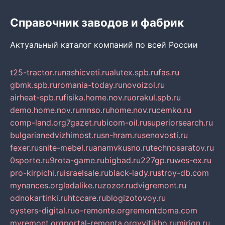
Справочник заводов и фабрик
Актуальный каталог компаний по всей России
t25-tractor.ru
nashicveti.ru
alutex.spb.ru
fas.ru
gbmk.spb.ru
romania-today.ru
novoizol.ru
airheat-spb.ru
fisika.home.nov.ru
orakul.spb.ru
demo.home.nov.ru
mnso.ru
home.nov.ru
cemko.ru
comp-land.org
7gazet.ru
bicom-oil.ru
superiorsearch.ru
bulgarianedvizhimost.ru
sn-hram.ru
senovosti.ru
fexer.ru
snite-mebel.ru
anamvkusno.ru
technosaratov.ru
0sporte.ru
9rota-game.ru
bigbad.ru
227gp.ru
wes-ex.ru
pro-kirpichi.ru
israelsale.ru
black-lady.ru
stroy-db.com
mynances.org
ladalike.ru
zozor.ru
dvigremont.ru
odnokartinki.ru
htccare.ru
blogizotovoy.ru
oysters-digital.ru
o-remonte.org
remontdoma.com
myremont.org
portal-remonta.org
vyitikho.ru
mirjon.ru