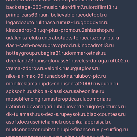
backstage-682-music.ru
lordfilm7.ru
lordfilm13.ru
prime-cars63.ru
un-believable.ru
codetool.ru
legardoauto.ru
lithasa.ru
muz-1.ru
gooddver.ru
kinozadrot-3.ru
qr-plus-promo.ru
2shizashop.ru
udalenka-club.ru
nerabotaetsite.ru
carszona-bu.ru
dash-cash-now.ru
bravoprod.ru
kinozadrot13.ru
hotteygroup.ru
bagira31.ru
dommarketnsk.ru
dveriland73.ru
nis-glonass51.ru
veles-doroga.ru
tb02.ru
vrema-zdorov.ru
velonik.ru
surgutgloss.ru
nike-air-max-95.ru
nadookna.ru
lubov-pic.ru
mobilreklama.ru
pds-nn.ru
socrat2000.ru
vgurin.ru
spksochi.ru
shkola-klassika.ru
sabeonline.ru
mosoblfencing.ru
masteroptica.ru
lucomoria.ru
iration.ru
devanagari.ru
biblioverde.ru
igro-pictures.ru
dk-tulamash.ru
s-dez-s.ru
peysok.ru
blackcountess.ru
asoftdoc.ru
scifichannel.ru
ocenka-appraisal.ru
mudconnector.ru
hitstih.ru
pik-finance.ru
vip-surfing.ru