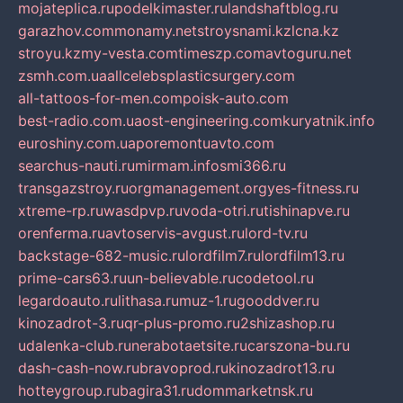
mojateplica.ru
podelkimaster.ru
landshaftblog.ru
garazhov.com
monamy.net
stroysnami.kz
lcna.kz
stroyu.kz
my-vesta.com
timeszp.com
avtoguru.net
zsmh.com.ua
allcelebsplasticsurgery.com
all-tattoos-for-men.com
poisk-auto.com
best-radio.com.ua
ost-engineering.com
kuryatnik.info
euroshiny.com.ua
poremontuavto.com
searchus-nauti.ru
mirmam.info
smi366.ru
transgazstroy.ru
orgmanagement.org
yes-fitness.ru
xtreme-rp.ru
wasdpvp.ru
voda-otri.ru
tishinapve.ru
orenferma.ru
avtoservis-avgust.ru
lord-tv.ru
backstage-682-music.ru
lordfilm7.ru
lordfilm13.ru
prime-cars63.ru
un-believable.ru
codetool.ru
legardoauto.ru
lithasa.ru
muz-1.ru
gooddver.ru
kinozadrot-3.ru
qr-plus-promo.ru
2shizashop.ru
udalenka-club.ru
nerabotaetsite.ru
carszona-bu.ru
dash-cash-now.ru
bravoprod.ru
kinozadrot13.ru
hotteygroup.ru
bagira31.ru
dommarketnsk.ru