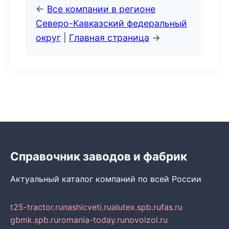
←
Все компании в регионе
Северо-Кавказский федеральный
округ
|
Главная страница
→
Справочник заводов и фабрик
Актуальный каталог компаний по всей России
t25-tractor.ru
nashicveti.ru
alutex.spb.ru
fas.ru
gbmk.spb.ru
romania-today.ru
novoizol.ru