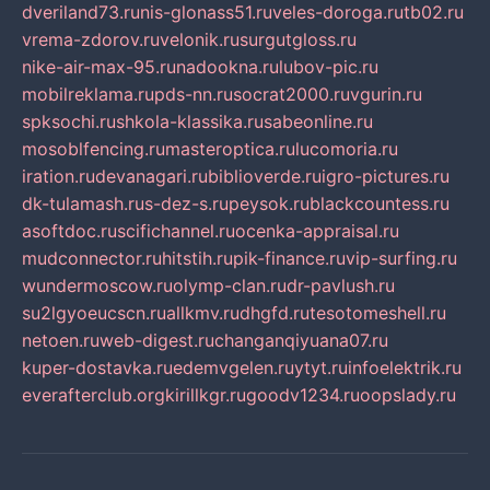
dveriland73.ru
nis-glonass51.ru
veles-doroga.ru
tb02.ru
vrema-zdorov.ru
velonik.ru
surgutgloss.ru
nike-air-max-95.ru
nadookna.ru
lubov-pic.ru
mobilreklama.ru
pds-nn.ru
socrat2000.ru
vgurin.ru
spksochi.ru
shkola-klassika.ru
sabeonline.ru
mosoblfencing.ru
masteroptica.ru
lucomoria.ru
iration.ru
devanagari.ru
biblioverde.ru
igro-pictures.ru
dk-tulamash.ru
s-dez-s.ru
peysok.ru
blackcountess.ru
asoftdoc.ru
scifichannel.ru
ocenka-appraisal.ru
mudconnector.ru
hitstih.ru
pik-finance.ru
vip-surfing.ru
wundermoscow.ru
olymp-clan.ru
dr-pavlush.ru
su2lgyoeucscn.ru
allkmv.ru
dhgfd.ru
tesotomeshell.ru
netoen.ru
web-digest.ru
changanqiyuana07.ru
kuper-dostavka.ru
edemvgelen.ru
ytyt.ru
infoelektrik.ru
everafterclub.org
kirillkgr.ru
goodv1234.ru
oopslady.ru