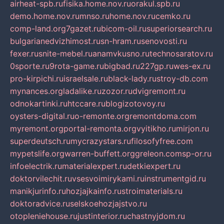
airheat-spb.ru
fisika.home.nov.ru
orakul.spb.ru
demo.home.nov.ru
mnso.ru
home.nov.ru
cemko.ru
comp-land.org
7gazet.ru
bicom-oil.ru
superiorsearch.ru
bulgarianedvizhimost.ru
sn-hram.ru
senovosti.ru
fexer.ru
snite-mebel.ru
anamvkusno.ru
technosaratov.ru
0sporte.ru
9rota-game.ru
bigbad.ru
227gp.ru
wes-ex.ru
pro-kirpichi.ru
israelsale.ru
black-lady.ru
stroy-db.com
mynances.org
ladalike.ru
zozor.ru
dvigremont.ru
odnokartinki.ru
htccare.ru
blogizotovoy.ru
oysters-digital.ru
o-remonte.org
remontdoma.com
myremont.org
portal-remonta.org
vyitikho.ru
mirjon.ru
superdeutsch.ru
mycrazystars.ru
filosofyfree.com
mypetslife.org
warren-buffett.org
greleon.com
sp-or.ru
infoelectrik.ru
materialexpert.ru
detkiexpert.ru
doktorvilechit.ru
vsesvoimirykami.ru
instrumentgid.ru
manikjurinfo.ru
hozjajkainfo.ru
stroimaterials.ru
doktoradvice.ru
selskoehozjajstvo.ru
otopleniehouse.ru
justinterior.ru
chastnyjdom.ru