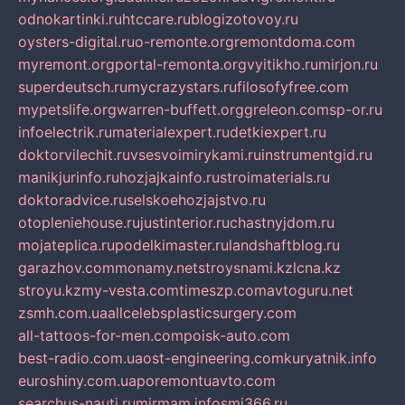
odnokartinki.ru
htccare.ru
blogizotovoy.ru
oysters-digital.ru
o-remonte.org
remontdoma.com
myremont.org
portal-remonta.org
vyitikho.ru
mirjon.ru
superdeutsch.ru
mycrazystars.ru
filosofyfree.com
mypetslife.org
warren-buffett.org
greleon.com
sp-or.ru
infoelectrik.ru
materialexpert.ru
detkiexpert.ru
doktorvilechit.ru
vsesvoimirykami.ru
instrumentgid.ru
manikjurinfo.ru
hozjajkainfo.ru
stroimaterials.ru
doktoradvice.ru
selskoehozjajstvo.ru
otopleniehouse.ru
justinterior.ru
chastnyjdom.ru
mojateplica.ru
podelkimaster.ru
landshaftblog.ru
garazhov.com
monamy.net
stroysnami.kz
lcna.kz
stroyu.kz
my-vesta.com
timeszp.com
avtoguru.net
zsmh.com.ua
allcelebsplasticsurgery.com
all-tattoos-for-men.com
poisk-auto.com
best-radio.com.ua
ost-engineering.com
kuryatnik.info
euroshiny.com.ua
poremontuavto.com
searchus-nauti.ru
mirmam.info
smi366.ru