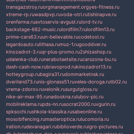
transgazstroy.ru
orgmanagement.org
yes-fitness.ru
xtreme-rp.ru
wasdpvp.ru
voda-otri.ru
tishinapve.ru
orenferma.ru
avtoservis-avgust.ru
lord-tv.ru
backstage-682-music.ru
lordfilm7.ru
lordfilm13.ru
prime-cars63.ru
un-believable.ru
codetool.ru
legardoauto.ru
lithasa.ru
muz-1.ru
gooddver.ru
kinozadrot-3.ru
qr-plus-promo.ru
2shizashop.ru
udalenka-club.ru
nerabotaetsite.ru
carszona-bu.ru
dash-cash-now.ru
bravoprod.ru
kinozadrot13.ru
hotteygroup.ru
bagira31.ru
dommarketnsk.ru
dveriland73.ru
nis-glonass51.ru
veles-doroga.ru
tb02.ru
vrema-zdorov.ru
velonik.ru
surgutgloss.ru
nike-air-max-95.ru
nadookna.ru
lubov-pic.ru
mobilreklama.ru
pds-nn.ru
socrat2000.ru
vgurin.ru
spksochi.ru
shkola-klassika.ru
sabeonline.ru
mosoblfencing.ru
masteroptica.ru
lucomoria.ru
iration.ru
devanagari.ru
biblioverde.ru
igro-pictures.ru