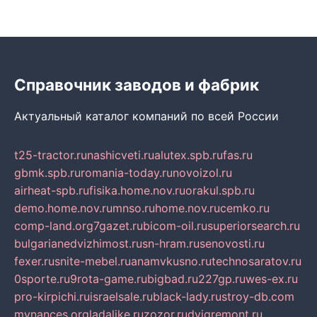
Справочник заводов и фабрик
Актуальный каталог компаний по всей России
t25-tractor.ru
nashicveti.ru
alutex.spb.ru
fas.ru
gbmk.spb.ru
romania-today.ru
novoizol.ru
airheat-spb.ru
fisika.home.nov.ru
orakul.spb.ru
demo.home.nov.ru
mnso.ru
home.nov.ru
cemko.ru
comp-land.org
7gazet.ru
bicom-oil.ru
superiorsearch.ru
bulgarianedvizhimost.ru
sn-hram.ru
senovosti.ru
fexer.ru
snite-mebel.ru
anamvkusno.ru
technosaratov.ru
0sporte.ru
9rota-game.ru
bigbad.ru
227gp.ru
wes-ex.ru
pro-kirpichi.ru
israelsale.ru
black-lady.ru
stroy-db.com
mynances.org
ladalike.ru
zozor.ru
dvigremont.ru