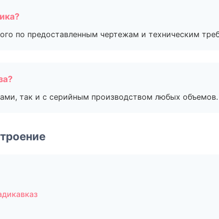
чика?
ого по предоставленным чертежам и техническим тре
за?
ами, так и с серийным производством любых объемов.
строение
адикавказ