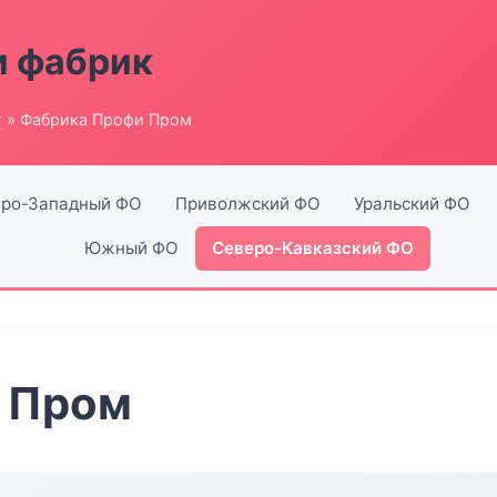
и фабрик
г
» Фабрика Профи Пром
ро-Западный ФО
Приволжский ФО
Уральский ФО
Южный ФО
Северо-Кавказский ФО
 Пром