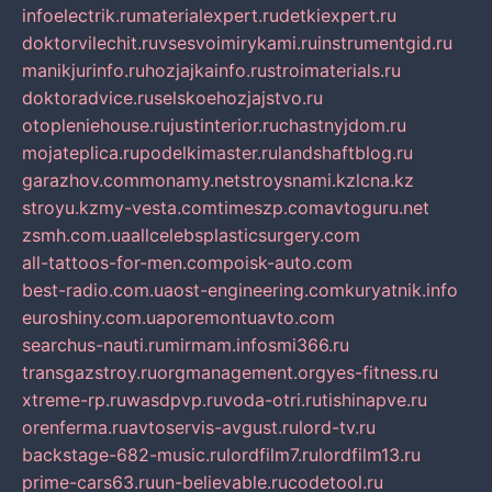
infoelectrik.ru
materialexpert.ru
detkiexpert.ru
doktorvilechit.ru
vsesvoimirykami.ru
instrumentgid.ru
manikjurinfo.ru
hozjajkainfo.ru
stroimaterials.ru
doktoradvice.ru
selskoehozjajstvo.ru
otopleniehouse.ru
justinterior.ru
chastnyjdom.ru
mojateplica.ru
podelkimaster.ru
landshaftblog.ru
garazhov.com
monamy.net
stroysnami.kz
lcna.kz
stroyu.kz
my-vesta.com
timeszp.com
avtoguru.net
zsmh.com.ua
allcelebsplasticsurgery.com
all-tattoos-for-men.com
poisk-auto.com
best-radio.com.ua
ost-engineering.com
kuryatnik.info
euroshiny.com.ua
poremontuavto.com
searchus-nauti.ru
mirmam.info
smi366.ru
transgazstroy.ru
orgmanagement.org
yes-fitness.ru
xtreme-rp.ru
wasdpvp.ru
voda-otri.ru
tishinapve.ru
orenferma.ru
avtoservis-avgust.ru
lord-tv.ru
backstage-682-music.ru
lordfilm7.ru
lordfilm13.ru
prime-cars63.ru
un-believable.ru
codetool.ru