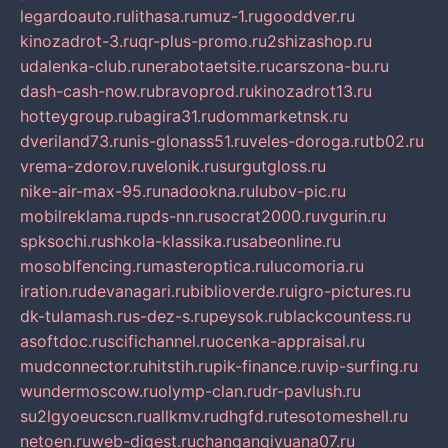
legardoauto.ru
lithasa.ru
muz-1.ru
gooddver.ru
kinozadrot-3.ru
qr-plus-promo.ru
2shizashop.ru
udalenka-club.ru
nerabotaetsite.ru
carszona-bu.ru
dash-cash-now.ru
bravoprod.ru
kinozadrot13.ru
hotteygroup.ru
bagira31.ru
dommarketnsk.ru
dveriland73.ru
nis-glonass51.ru
veles-doroga.ru
tb02.ru
vrema-zdorov.ru
velonik.ru
surgutgloss.ru
nike-air-max-95.ru
nadookna.ru
lubov-pic.ru
mobilreklama.ru
pds-nn.ru
socrat2000.ru
vgurin.ru
spksochi.ru
shkola-klassika.ru
sabeonline.ru
mosoblfencing.ru
masteroptica.ru
lucomoria.ru
iration.ru
devanagari.ru
biblioverde.ru
igro-pictures.ru
dk-tulamash.ru
s-dez-s.ru
peysok.ru
blackcountess.ru
asoftdoc.ru
scifichannel.ru
ocenka-appraisal.ru
mudconnector.ru
hitstih.ru
pik-finance.ru
vip-surfing.ru
wundermoscow.ru
olymp-clan.ru
dr-pavlush.ru
su2lgyoeucscn.ru
allkmv.ru
dhgfd.ru
tesotomeshell.ru
netoen.ru
web-digest.ru
changanqiyuana07.ru