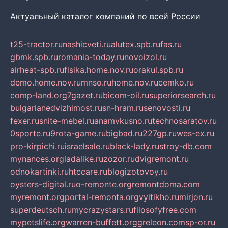
Актуальный каталог компаний по всей России
t25-tractor.ru
nashicveti.ru
alutex.spb.ru
fas.ru
gbmk.spb.ru
romania-today.ru
novoizol.ru
airheat-spb.ru
fisika.home.nov.ru
orakul.spb.ru
demo.home.nov.ru
mnso.ru
home.nov.ru
cemko.ru
comp-land.org
7gazet.ru
bicom-oil.ru
superiorsearch.ru
bulgarianedvizhimost.ru
sn-hram.ru
senovosti.ru
fexer.ru
snite-mebel.ru
anamvkusno.ru
technosaratov.ru
0sporte.ru
9rota-game.ru
bigbad.ru
227gp.ru
wes-ex.ru
pro-kirpichi.ru
israelsale.ru
black-lady.ru
stroy-db.com
mynances.org
ladalike.ru
zozor.ru
dvigremont.ru
odnokartinki.ru
htccare.ru
blogizotovoy.ru
oysters-digital.ru
o-remonte.org
remontdoma.com
myremont.org
portal-remonta.org
vyitikho.ru
mirjon.ru
superdeutsch.ru
mycrazystars.ru
filosofyfree.com
mypetslife.org
warren-buffett.org
greleon.com
sp-or.ru