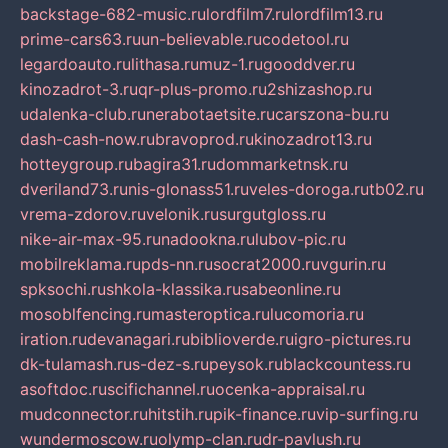
backstage-682-music.ru
lordfilm7.ru
lordfilm13.ru
prime-cars63.ru
un-believable.ru
codetool.ru
legardoauto.ru
lithasa.ru
muz-1.ru
gooddver.ru
kinozadrot-3.ru
qr-plus-promo.ru
2shizashop.ru
udalenka-club.ru
nerabotaetsite.ru
carszona-bu.ru
dash-cash-now.ru
bravoprod.ru
kinozadrot13.ru
hotteygroup.ru
bagira31.ru
dommarketnsk.ru
dveriland73.ru
nis-glonass51.ru
veles-doroga.ru
tb02.ru
vrema-zdorov.ru
velonik.ru
surgutgloss.ru
nike-air-max-95.ru
nadookna.ru
lubov-pic.ru
mobilreklama.ru
pds-nn.ru
socrat2000.ru
vgurin.ru
spksochi.ru
shkola-klassika.ru
sabeonline.ru
mosoblfencing.ru
masteroptica.ru
lucomoria.ru
iration.ru
devanagari.ru
biblioverde.ru
igro-pictures.ru
dk-tulamash.ru
s-dez-s.ru
peysok.ru
blackcountess.ru
asoftdoc.ru
scifichannel.ru
ocenka-appraisal.ru
mudconnector.ru
hitstih.ru
pik-finance.ru
vip-surfing.ru
wundermoscow.ru
olymp-clan.ru
dr-pavlush.ru