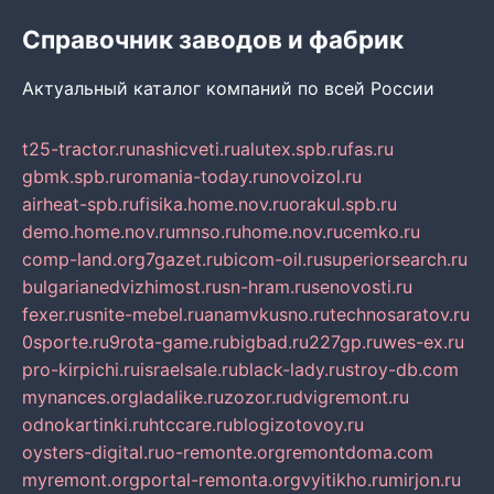
Справочник заводов и фабрик
Актуальный каталог компаний по всей России
t25-tractor.ru
nashicveti.ru
alutex.spb.ru
fas.ru
gbmk.spb.ru
romania-today.ru
novoizol.ru
airheat-spb.ru
fisika.home.nov.ru
orakul.spb.ru
demo.home.nov.ru
mnso.ru
home.nov.ru
cemko.ru
comp-land.org
7gazet.ru
bicom-oil.ru
superiorsearch.ru
bulgarianedvizhimost.ru
sn-hram.ru
senovosti.ru
fexer.ru
snite-mebel.ru
anamvkusno.ru
technosaratov.ru
0sporte.ru
9rota-game.ru
bigbad.ru
227gp.ru
wes-ex.ru
pro-kirpichi.ru
israelsale.ru
black-lady.ru
stroy-db.com
mynances.org
ladalike.ru
zozor.ru
dvigremont.ru
odnokartinki.ru
htccare.ru
blogizotovoy.ru
oysters-digital.ru
o-remonte.org
remontdoma.com
myremont.org
portal-remonta.org
vyitikho.ru
mirjon.ru