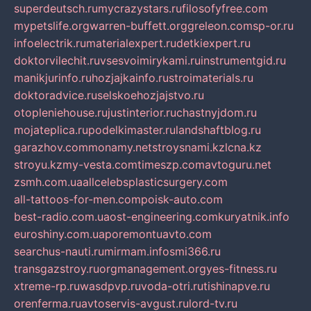
superdeutsch.ru
mycrazystars.ru
filosofyfree.com
mypetslife.org
warren-buffett.org
greleon.com
sp-or.ru
infoelectrik.ru
materialexpert.ru
detkiexpert.ru
doktorvilechit.ru
vsesvoimirykami.ru
instrumentgid.ru
manikjurinfo.ru
hozjajkainfo.ru
stroimaterials.ru
doktoradvice.ru
selskoehozjajstvo.ru
otopleniehouse.ru
justinterior.ru
chastnyjdom.ru
mojateplica.ru
podelkimaster.ru
landshaftblog.ru
garazhov.com
monamy.net
stroysnami.kz
lcna.kz
stroyu.kz
my-vesta.com
timeszp.com
avtoguru.net
zsmh.com.ua
allcelebsplasticsurgery.com
all-tattoos-for-men.com
poisk-auto.com
best-radio.com.ua
ost-engineering.com
kuryatnik.info
euroshiny.com.ua
poremontuavto.com
searchus-nauti.ru
mirmam.info
smi366.ru
transgazstroy.ru
orgmanagement.org
yes-fitness.ru
xtreme-rp.ru
wasdpvp.ru
voda-otri.ru
tishinapve.ru
orenferma.ru
avtoservis-avgust.ru
lord-tv.ru