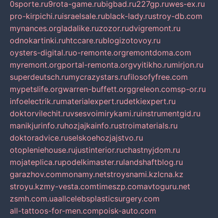
0sporte.ru
9rota-game.ru
bigbad.ru
227gp.ru
wes-ex.ru
pro-kirpichi.ru
israelsale.ru
black-lady.ru
stroy-db.com
mynances.org
ladalike.ru
zozor.ru
dvigremont.ru
odnokartinki.ru
htccare.ru
blogizotovoy.ru
oysters-digital.ru
o-remonte.org
remontdoma.com
myremont.org
portal-remonta.org
vyitikho.ru
mirjon.ru
superdeutsch.ru
mycrazystars.ru
filosofyfree.com
mypetslife.org
warren-buffett.org
greleon.com
sp-or.ru
infoelectrik.ru
materialexpert.ru
detkiexpert.ru
doktorvilechit.ru
vsesvoimirykami.ru
instrumentgid.ru
manikjurinfo.ru
hozjajkainfo.ru
stroimaterials.ru
doktoradvice.ru
selskoehozjajstvo.ru
otopleniehouse.ru
justinterior.ru
chastnyjdom.ru
mojateplica.ru
podelkimaster.ru
landshaftblog.ru
garazhov.com
monamy.net
stroysnami.kz
lcna.kz
stroyu.kz
my-vesta.com
timeszp.com
avtoguru.net
zsmh.com.ua
allcelebsplasticsurgery.com
all-tattoos-for-men.com
poisk-auto.com