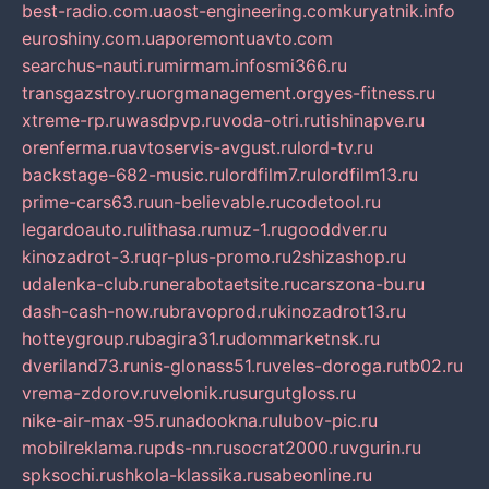
best-radio.com.ua
ost-engineering.com
kuryatnik.info
euroshiny.com.ua
poremontuavto.com
searchus-nauti.ru
mirmam.info
smi366.ru
transgazstroy.ru
orgmanagement.org
yes-fitness.ru
xtreme-rp.ru
wasdpvp.ru
voda-otri.ru
tishinapve.ru
orenferma.ru
avtoservis-avgust.ru
lord-tv.ru
backstage-682-music.ru
lordfilm7.ru
lordfilm13.ru
prime-cars63.ru
un-believable.ru
codetool.ru
legardoauto.ru
lithasa.ru
muz-1.ru
gooddver.ru
kinozadrot-3.ru
qr-plus-promo.ru
2shizashop.ru
udalenka-club.ru
nerabotaetsite.ru
carszona-bu.ru
dash-cash-now.ru
bravoprod.ru
kinozadrot13.ru
hotteygroup.ru
bagira31.ru
dommarketnsk.ru
dveriland73.ru
nis-glonass51.ru
veles-doroga.ru
tb02.ru
vrema-zdorov.ru
velonik.ru
surgutgloss.ru
nike-air-max-95.ru
nadookna.ru
lubov-pic.ru
mobilreklama.ru
pds-nn.ru
socrat2000.ru
vgurin.ru
spksochi.ru
shkola-klassika.ru
sabeonline.ru