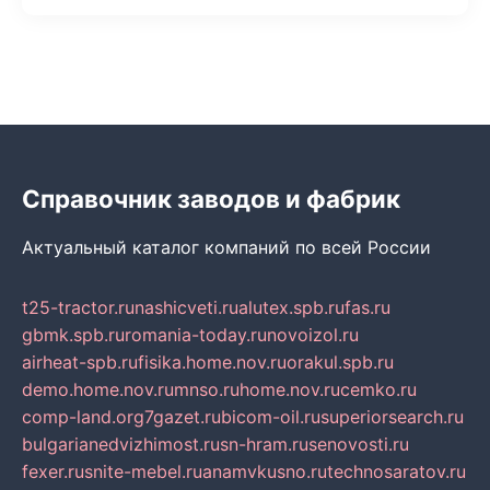
Справочник заводов и фабрик
Актуальный каталог компаний по всей России
t25-tractor.ru
nashicveti.ru
alutex.spb.ru
fas.ru
gbmk.spb.ru
romania-today.ru
novoizol.ru
airheat-spb.ru
fisika.home.nov.ru
orakul.spb.ru
demo.home.nov.ru
mnso.ru
home.nov.ru
cemko.ru
comp-land.org
7gazet.ru
bicom-oil.ru
superiorsearch.ru
bulgarianedvizhimost.ru
sn-hram.ru
senovosti.ru
fexer.ru
snite-mebel.ru
anamvkusno.ru
technosaratov.ru