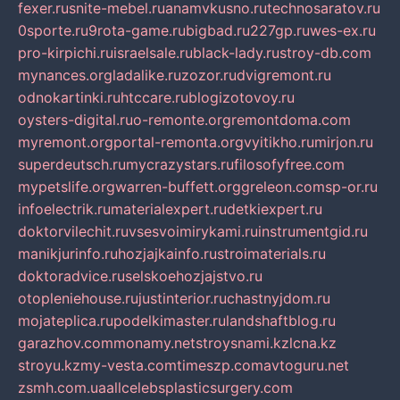
fexer.ru
snite-mebel.ru
anamvkusno.ru
technosaratov.ru
0sporte.ru
9rota-game.ru
bigbad.ru
227gp.ru
wes-ex.ru
pro-kirpichi.ru
israelsale.ru
black-lady.ru
stroy-db.com
mynances.org
ladalike.ru
zozor.ru
dvigremont.ru
odnokartinki.ru
htccare.ru
blogizotovoy.ru
oysters-digital.ru
o-remonte.org
remontdoma.com
myremont.org
portal-remonta.org
vyitikho.ru
mirjon.ru
superdeutsch.ru
mycrazystars.ru
filosofyfree.com
mypetslife.org
warren-buffett.org
greleon.com
sp-or.ru
infoelectrik.ru
materialexpert.ru
detkiexpert.ru
doktorvilechit.ru
vsesvoimirykami.ru
instrumentgid.ru
manikjurinfo.ru
hozjajkainfo.ru
stroimaterials.ru
doktoradvice.ru
selskoehozjajstvo.ru
otopleniehouse.ru
justinterior.ru
chastnyjdom.ru
mojateplica.ru
podelkimaster.ru
landshaftblog.ru
garazhov.com
monamy.net
stroysnami.kz
lcna.kz
stroyu.kz
my-vesta.com
timeszp.com
avtoguru.net
zsmh.com.ua
allcelebsplasticsurgery.com