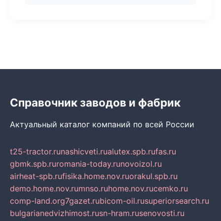
Справочник заводов и фабрик
Актуальный каталог компаний по всей России
t25-tractor.ru
nashicveti.ru
alutex.spb.ru
fas.ru
gbmk.spb.ru
romania-today.ru
novoizol.ru
airheat-spb.ru
fisika.home.nov.ru
orakul.spb.ru
demo.home.nov.ru
mnso.ru
home.nov.ru
cemko.ru
comp-land.org
7gazet.ru
bicom-oil.ru
superiorsearch.ru
bulgarianedvizhimost.ru
sn-hram.ru
senovosti.ru