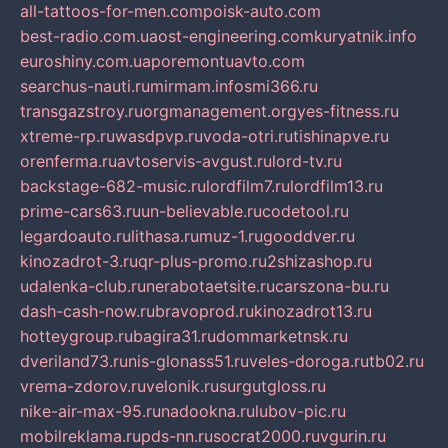
all-tattoos-for-men.com
poisk-auto.com
best-radio.com.ua
ost-engineering.com
kuryatnik.info
euroshiny.com.ua
poremontuavto.com
searchus-nauti.ru
mirmam.info
smi366.ru
transgazstroy.ru
orgmanagement.org
yes-fitness.ru
xtreme-rp.ru
wasdpvp.ru
voda-otri.ru
tishinapve.ru
orenferma.ru
avtoservis-avgust.ru
lord-tv.ru
backstage-682-music.ru
lordfilm7.ru
lordfilm13.ru
prime-cars63.ru
un-believable.ru
codetool.ru
legardoauto.ru
lithasa.ru
muz-1.ru
gooddver.ru
kinozadrot-3.ru
qr-plus-promo.ru
2shizashop.ru
udalenka-club.ru
nerabotaetsite.ru
carszona-bu.ru
dash-cash-now.ru
bravoprod.ru
kinozadrot13.ru
hotteygroup.ru
bagira31.ru
dommarketnsk.ru
dveriland73.ru
nis-glonass51.ru
veles-doroga.ru
tb02.ru
vrema-zdorov.ru
velonik.ru
surgutgloss.ru
nike-air-max-95.ru
nadookna.ru
lubov-pic.ru
mobilreklama.ru
pds-nn.ru
socrat2000.ru
vgurin.ru