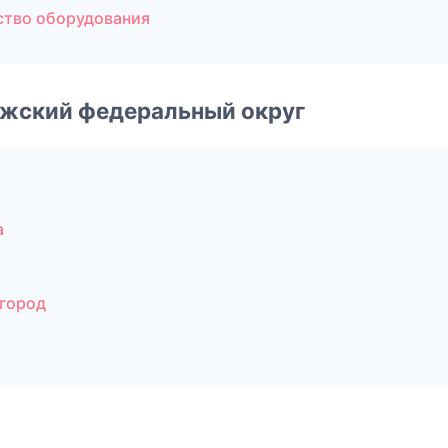
ство оборудования
лжский федеральный округ
а
город