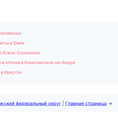
 Челябинск
меты в Омск
е в Южно-Сахалинск
ла и оптика в Комсомольск-на-Амуре
 в Иркутск
лжский федеральный округ
|
Главная страница
→