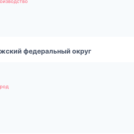
роизводство
лжский федеральный округ
ород