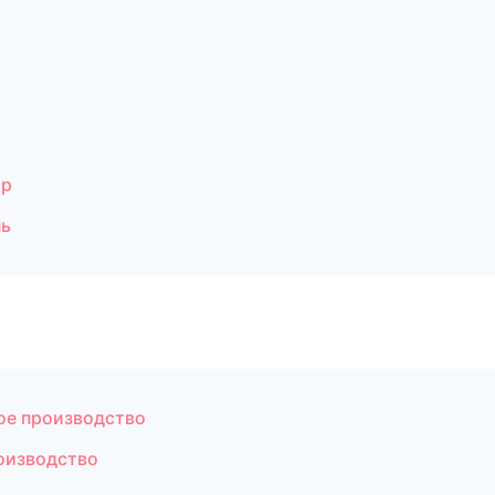
ар
нь
ое производство
оизводство