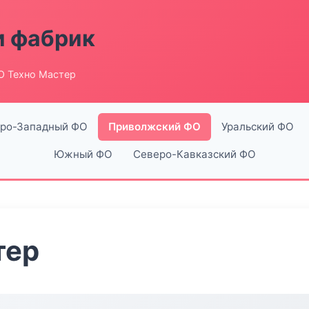
и фабрик
О Техно Мастер
ро-Западный ФО
Приволжский ФО
Уральский ФО
Южный ФО
Северо-Кавказский ФО
тер