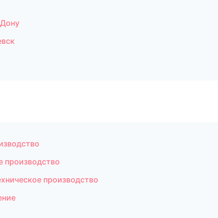
-Дону
евск
изводство
е производство
ехническое производство
ение