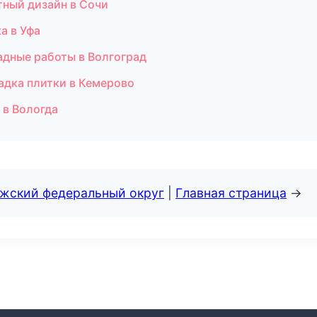
ный дизайн в Сочи
а в Уфа
адные работы в Волгоград
адка плитки в Кемерово
 в Вологда
лжский федеральный округ
|
Главная страница
→