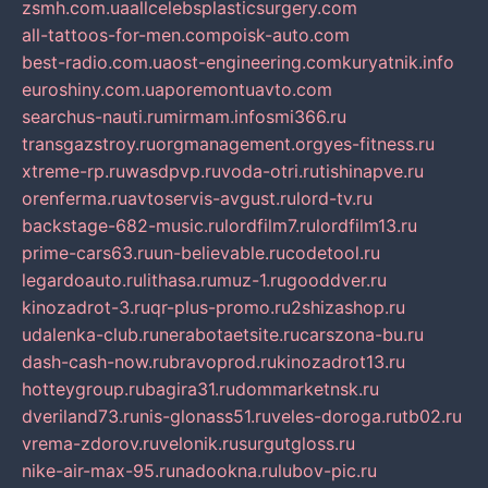
zsmh.com.ua
allcelebsplasticsurgery.com
all-tattoos-for-men.com
poisk-auto.com
best-radio.com.ua
ost-engineering.com
kuryatnik.info
euroshiny.com.ua
poremontuavto.com
searchus-nauti.ru
mirmam.info
smi366.ru
transgazstroy.ru
orgmanagement.org
yes-fitness.ru
xtreme-rp.ru
wasdpvp.ru
voda-otri.ru
tishinapve.ru
orenferma.ru
avtoservis-avgust.ru
lord-tv.ru
backstage-682-music.ru
lordfilm7.ru
lordfilm13.ru
prime-cars63.ru
un-believable.ru
codetool.ru
legardoauto.ru
lithasa.ru
muz-1.ru
gooddver.ru
kinozadrot-3.ru
qr-plus-promo.ru
2shizashop.ru
udalenka-club.ru
nerabotaetsite.ru
carszona-bu.ru
dash-cash-now.ru
bravoprod.ru
kinozadrot13.ru
hotteygroup.ru
bagira31.ru
dommarketnsk.ru
dveriland73.ru
nis-glonass51.ru
veles-doroga.ru
tb02.ru
vrema-zdorov.ru
velonik.ru
surgutgloss.ru
nike-air-max-95.ru
nadookna.ru
lubov-pic.ru