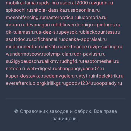
mobilreklama.ru
pds-nn.ru
socrat2000.ru
vgurin.ru
spksochi.ru
shkola-klassika.ru
sabeonline.ru
mosoblfencing.ru
masteroptica.ru
lucomoria.ru
iration.ru
devanagari.ru
biblioverde.ru
igro-pictures.ru
dk-tulamash.ru
s-dez-s.ru
peysok.ru
blackcountess.ru
asoftdoc.ru
scifichannel.ru
ocenka-appraisal.ru
mudconnector.ru
hitstih.ru
pik-finance.ru
vip-surfing.ru
wundermoscow.ru
olymp-clan.ru
dr-pavlush.ru
su2lgyoeucscn.ru
allkmv.ru
dhgfd.ru
tesotomeshell.ru
netoen.ru
web-digest.ru
changanqiyuana07.ru
kuper-dostavka.ru
edemvgelen.ru
ytyt.ru
infoelektrik.ru
everafterclub.org
kirillkgr.ru
goodv1234.ru
oopslady.ru
© Справочник заводов и фабрик. Все права
защищены.