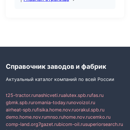
Справочник заводов и фабрик
Актуальный каталог компаний по всей России
t25-tractor.ru
nashicveti.ru
alutex.spb.ru
fas.ru
gbmk.spb.ru
romania-today.ru
novoizol.ru
airheat-spb.ru
fisika.home.nov.ru
orakul.spb.ru
demo.home.nov.ru
mnso.ru
home.nov.ru
cemko.ru
comp-land.org
7gazet.ru
bicom-oil.ru
superiorsearch.ru