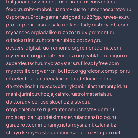
bulgarianedvizhimost.ru
sn-hram.ru
senovosti.ru
fexer.ru
snite-mebel.ru
anamvkusno.ru
technosaratov.ru
0sporte.ru
9rota-game.ru
bigbad.ru
227gp.ru
wes-ex.ru
pro-kirpichi.ru
israelsale.ru
black-lady.ru
stroy-db.com
mynances.org
ladalike.ru
zozor.ru
dvigremont.ru
odnokartinki.ru
htccare.ru
blogizotovoy.ru
oysters-digital.ru
o-remonte.org
remontdoma.com
myremont.org
portal-remonta.org
vyitikho.ru
mirjon.ru
superdeutsch.ru
mycrazystars.ru
filosofyfree.com
mypetslife.org
warren-buffett.org
greleon.com
sp-or.ru
infoelectrik.ru
materialexpert.ru
detkiexpert.ru
doktorvilechit.ru
vsesvoimirykami.ru
instrumentgid.ru
manikjurinfo.ru
hozjajkainfo.ru
stroimaterials.ru
doktoradvice.ru
selskoehozjajstvo.ru
otopleniehouse.ru
justinterior.ru
chastnyjdom.ru
mojateplica.ru
podelkimaster.ru
landshaftblog.ru
garazhov.com
monamy.net
stroysnami.kz
lcna.kz
stroyu.kz
my-vesta.com
timeszp.com
avtoguru.net