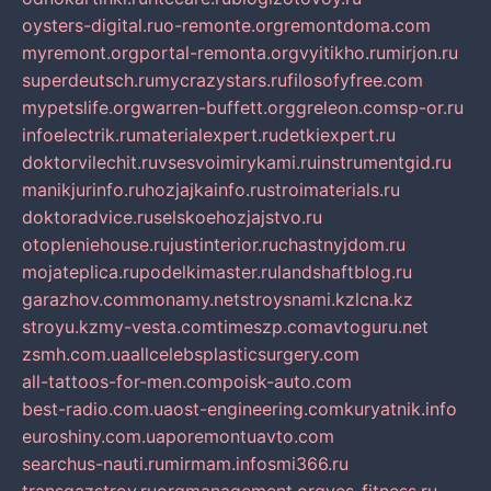
oysters-digital.ru
o-remonte.org
remontdoma.com
myremont.org
portal-remonta.org
vyitikho.ru
mirjon.ru
superdeutsch.ru
mycrazystars.ru
filosofyfree.com
mypetslife.org
warren-buffett.org
greleon.com
sp-or.ru
infoelectrik.ru
materialexpert.ru
detkiexpert.ru
doktorvilechit.ru
vsesvoimirykami.ru
instrumentgid.ru
manikjurinfo.ru
hozjajkainfo.ru
stroimaterials.ru
doktoradvice.ru
selskoehozjajstvo.ru
otopleniehouse.ru
justinterior.ru
chastnyjdom.ru
mojateplica.ru
podelkimaster.ru
landshaftblog.ru
garazhov.com
monamy.net
stroysnami.kz
lcna.kz
stroyu.kz
my-vesta.com
timeszp.com
avtoguru.net
zsmh.com.ua
allcelebsplasticsurgery.com
all-tattoos-for-men.com
poisk-auto.com
best-radio.com.ua
ost-engineering.com
kuryatnik.info
euroshiny.com.ua
poremontuavto.com
searchus-nauti.ru
mirmam.info
smi366.ru