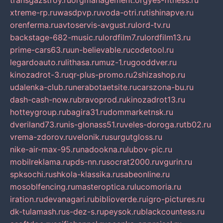
transgazstroy.ru
orgmanagement.org
yes-fitness.ru
xtreme-rp.ru
wasdpvp.ru
voda-otri.ru
tishinapve.ru
orenferma.ru
avtoservis-avgust.ru
lord-tv.ru
backstage-682-music.ru
lordfilm7.ru
lordfilm13.ru
prime-cars63.ru
un-believable.ru
codetool.ru
legardoauto.ru
lithasa.ru
muz-1.ru
gooddver.ru
kinozadrot-3.ru
qr-plus-promo.ru
2shizashop.ru
udalenka-club.ru
nerabotaetsite.ru
carszona-bu.ru
dash-cash-now.ru
bravoprod.ru
kinozadrot13.ru
hotteygroup.ru
bagira31.ru
dommarketnsk.ru
dveriland73.ru
nis-glonass51.ru
veles-doroga.ru
tb02.ru
vrema-zdorov.ru
velonik.ru
surgutgloss.ru
nike-air-max-95.ru
nadookna.ru
lubov-pic.ru
mobilreklama.ru
pds-nn.ru
socrat2000.ru
vgurin.ru
spksochi.ru
shkola-klassika.ru
sabeonline.ru
mosoblfencing.ru
masteroptica.ru
lucomoria.ru
iration.ru
devanagari.ru
biblioverde.ru
igro-pictures.ru
dk-tulamash.ru
s-dez-s.ru
peysok.ru
blackcountess.ru