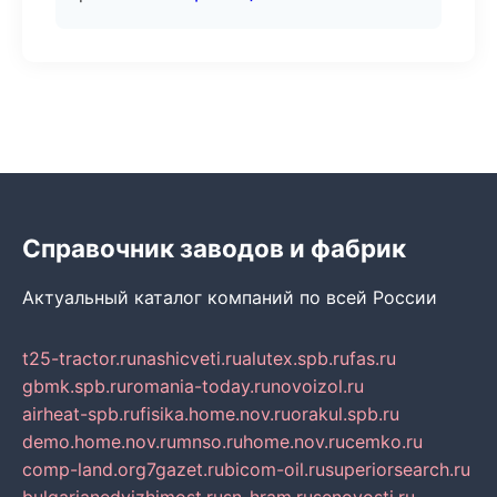
Справочник заводов и фабрик
Актуальный каталог компаний по всей России
t25-tractor.ru
nashicveti.ru
alutex.spb.ru
fas.ru
gbmk.spb.ru
romania-today.ru
novoizol.ru
airheat-spb.ru
fisika.home.nov.ru
orakul.spb.ru
demo.home.nov.ru
mnso.ru
home.nov.ru
cemko.ru
comp-land.org
7gazet.ru
bicom-oil.ru
superiorsearch.ru