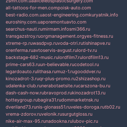
zsmh.com.ua
allcelebsplasticsurgery.com
all-tattoos-for-men.com
poisk-auto.com
best-radio.com.ua
ost-engineering.com
kuryatnik.info
euroshiny.com.ua
poremontuavto.com
searchus-nauti.ru
mirmam.info
smi366.ru
transgazstroy.ru
orgmanagement.org
yes-fitness.ru
xtreme-rp.ru
wasdpvp.ru
voda-otri.ru
tishinapve.ru
orenferma.ru
avtoservis-avgust.ru
lord-tv.ru
backstage-682-music.ru
lordfilm7.ru
lordfilm13.ru
prime-cars63.ru
un-believable.ru
codetool.ru
legardoauto.ru
lithasa.ru
muz-1.ru
gooddver.ru
kinozadrot-3.ru
qr-plus-promo.ru
2shizashop.ru
udalenka-club.ru
nerabotaetsite.ru
carszona-bu.ru
dash-cash-now.ru
bravoprod.ru
kinozadrot13.ru
hotteygroup.ru
bagira31.ru
dommarketnsk.ru
dveriland73.ru
nis-glonass51.ru
veles-doroga.ru
tb02.ru
vrema-zdorov.ru
velonik.ru
surgutgloss.ru
nike-air-max-95.ru
nadookna.ru
lubov-pic.ru