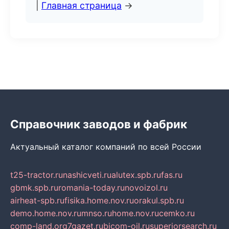
|
Главная страница
→
Справочник заводов и фабрик
Актуальный каталог компаний по всей России
t25-tractor.ru
nashicveti.ru
alutex.spb.ru
fas.ru
gbmk.spb.ru
romania-today.ru
novoizol.ru
airheat-spb.ru
fisika.home.nov.ru
orakul.spb.ru
demo.home.nov.ru
mnso.ru
home.nov.ru
cemko.ru
comp-land.org
7gazet.ru
bicom-oil.ru
superiorsearch.ru