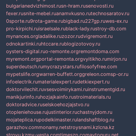
bulgarianedvizhimost.ru
sn-hram.ru
senovosti.ru
fexer.ru
snite-mebel.ru
anamvkusno.ru
technosaratov.ru
0sporte.ru
9rota-game.ru
bigbad.ru
227gp.ru
wes-ex.ru
pro-kirpichi.ru
israelsale.ru
black-lady.ru
stroy-db.com
mynances.org
ladalike.ru
zozor.ru
dvigremont.ru
odnokartinki.ru
htccare.ru
blogizotovoy.ru
oysters-digital.ru
o-remonte.org
remontdoma.com
myremont.org
portal-remonta.org
vyitikho.ru
mirjon.ru
superdeutsch.ru
mycrazystars.ru
filosofyfree.com
mypetslife.org
warren-buffett.org
greleon.com
sp-or.ru
infoelectrik.ru
materialexpert.ru
detkiexpert.ru
doktorvilechit.ru
vsesvoimirykami.ru
instrumentgid.ru
manikjurinfo.ru
hozjajkainfo.ru
stroimaterials.ru
doktoradvice.ru
selskoehozjajstvo.ru
otopleniehouse.ru
justinterior.ru
chastnyjdom.ru
mojateplica.ru
podelkimaster.ru
landshaftblog.ru
garazhov.com
monamy.net
stroysnami.kz
lcna.kz
stroyu.kz
my-vesta.com
timeszp.com
avtoguru.net