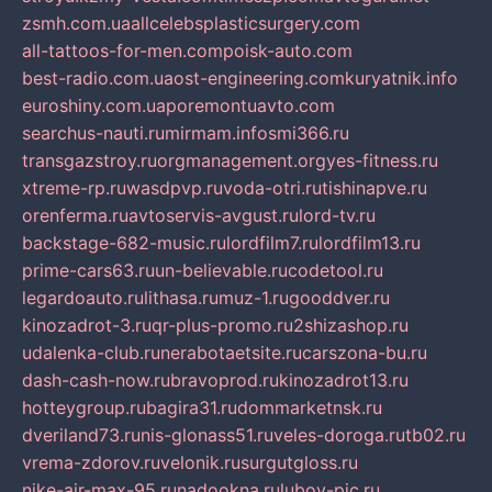
zsmh.com.ua
allcelebsplasticsurgery.com
all-tattoos-for-men.com
poisk-auto.com
best-radio.com.ua
ost-engineering.com
kuryatnik.info
euroshiny.com.ua
poremontuavto.com
searchus-nauti.ru
mirmam.info
smi366.ru
transgazstroy.ru
orgmanagement.org
yes-fitness.ru
xtreme-rp.ru
wasdpvp.ru
voda-otri.ru
tishinapve.ru
orenferma.ru
avtoservis-avgust.ru
lord-tv.ru
backstage-682-music.ru
lordfilm7.ru
lordfilm13.ru
prime-cars63.ru
un-believable.ru
codetool.ru
legardoauto.ru
lithasa.ru
muz-1.ru
gooddver.ru
kinozadrot-3.ru
qr-plus-promo.ru
2shizashop.ru
udalenka-club.ru
nerabotaetsite.ru
carszona-bu.ru
dash-cash-now.ru
bravoprod.ru
kinozadrot13.ru
hotteygroup.ru
bagira31.ru
dommarketnsk.ru
dveriland73.ru
nis-glonass51.ru
veles-doroga.ru
tb02.ru
vrema-zdorov.ru
velonik.ru
surgutgloss.ru
nike-air-max-95.ru
nadookna.ru
lubov-pic.ru