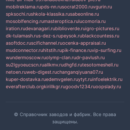
mobilreklama.ru
pds-nn.ru
socrat2000.ru
vgurin.ru
spksochi.ru
shkola-klassika.ru
sabeonline.ru
mosoblfencing.ru
masteroptica.ru
lucomoria.ru
iration.ru
devanagari.ru
biblioverde.ru
igro-pictures.ru
dk-tulamash.ru
s-dez-s.ru
peysok.ru
blackcountess.ru
asoftdoc.ru
scifichannel.ru
ocenka-appraisal.ru
mudconnector.ru
hitstih.ru
pik-finance.ru
vip-surfing.ru
wundermoscow.ru
olymp-clan.ru
dr-pavlush.ru
su2lgyoeucscn.ru
allkmv.ru
dhgfd.ru
tesotomeshell.ru
netoen.ru
web-digest.ru
changanqiyuana07.ru
kuper-dostavka.ru
edemvgelen.ru
ytyt.ru
infoelektrik.ru
everafterclub.org
kirillkgr.ru
goodv1234.ru
oopslady.ru
© Справочник заводов и фабрик. Все права
защищены.