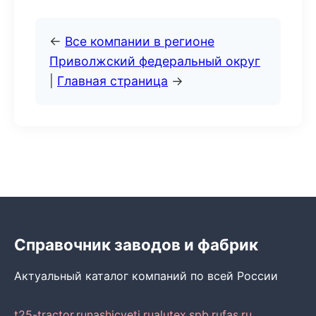
←
Все компании в регионе
Приволжский федеральный округ
|
Главная страница
→
Справочник заводов и фабрик
Актуальный каталог компаний по всей России
t25-tractor.ru
nashicveti.ru
alutex.spb.ru
fas.ru