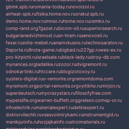
gbmk.spb.ru
romania-today.ru
novoizol.ru
airheat-spb.ru
fisika.home.nov.ru
orakul.spb.ru
demo.home.nov.ru
mnso.ru
home.nov.ru
cemko.ru
comp-land.org
7gazet.ru
bicom-oil.ru
superiorsearch.ru
bulgarianedvizhimost.ru
sn-hram.ru
senovosti.ru
fexer.ru
snite-mebel.ru
anamvkusno.ru
technosaratov.ru
0sporte.ru
9rota-game.ru
bigbad.ru
227gp.ru
wes-ex.ru
pro-kirpichi.ru
israelsale.ru
black-lady.ru
stroy-db.com
mynances.org
ladalike.ru
zozor.ru
dvigremont.ru
odnokartinki.ru
htccare.ru
blogizotovoy.ru
oysters-digital.ru
o-remonte.org
remontdoma.com
myremont.org
portal-remonta.org
vyitikho.ru
mirjon.ru
superdeutsch.ru
mycrazystars.ru
filosofyfree.com
mypetslife.org
warren-buffett.org
greleon.com
sp-or.ru
infoelectrik.ru
materialexpert.ru
detkiexpert.ru
doktorvilechit.ru
vsesvoimirykami.ru
instrumentgid.ru
manikjurinfo.ru
hozjajkainfo.ru
stroimaterials.ru