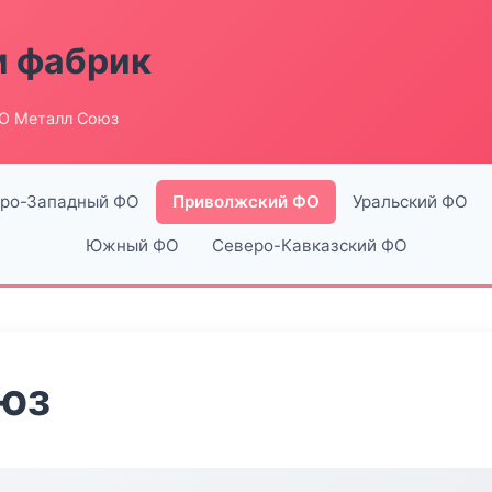
и фабрик
О Металл Союз
ро-Западный ФО
Приволжский ФО
Уральский ФО
Южный ФО
Северо-Кавказский ФО
юз