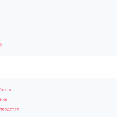
у
ботка
ние
изводство