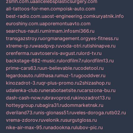
zsmh.com.ua
allcelebsplasticsurgery.com
all-tattoos-for-men.com
poisk-auto.com
best-radio.com.ua
ost-engineering.com
kuryatnik.info
euroshiny.com.ua
poremontuavto.com
searchus-nauti.ru
mirmam.info
smi366.ru
transgazstroy.ru
orgmanagement.org
yes-fitness.ru
xtreme-rp.ru
wasdpvp.ru
voda-otri.ru
tishinapve.ru
orenferma.ru
avtoservis-avgust.ru
lord-tv.ru
backstage-682-music.ru
lordfilm7.ru
lordfilm13.ru
prime-cars63.ru
un-believable.ru
codetool.ru
legardoauto.ru
lithasa.ru
muz-1.ru
gooddver.ru
kinozadrot-3.ru
qr-plus-promo.ru
2shizashop.ru
udalenka-club.ru
nerabotaetsite.ru
carszona-bu.ru
dash-cash-now.ru
bravoprod.ru
kinozadrot13.ru
hotteygroup.ru
bagira31.ru
dommarketnsk.ru
dveriland73.ru
nis-glonass51.ru
veles-doroga.ru
tb02.ru
vrema-zdorov.ru
velonik.ru
surgutgloss.ru
nike-air-max-95.ru
nadookna.ru
lubov-pic.ru