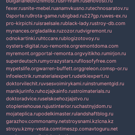
bulgarianedvizhimost.ru
sn-hram.ru
senovosti.ru
fexer.ru
snite-mebel.ru
anamvkusno.ru
technosaratov.ru
0sporte.ru
9rota-game.ru
bigbad.ru
227gp.ru
wes-ex.ru
pro-kirpichi.ru
israelsale.ru
black-lady.ru
stroy-db.com
mynances.org
ladalike.ru
zozor.ru
dvigremont.ru
odnokartinki.ru
htccare.ru
blogizotovoy.ru
oysters-digital.ru
o-remonte.org
remontdoma.com
myremont.org
portal-remonta.org
vyitikho.ru
mirjon.ru
superdeutsch.ru
mycrazystars.ru
filosofyfree.com
mypetslife.org
warren-buffett.org
greleon.com
sp-or.ru
infoelectrik.ru
materialexpert.ru
detkiexpert.ru
doktorvilechit.ru
vsesvoimirykami.ru
instrumentgid.ru
manikjurinfo.ru
hozjajkainfo.ru
stroimaterials.ru
doktoradvice.ru
selskoehozjajstvo.ru
otopleniehouse.ru
justinterior.ru
chastnyjdom.ru
mojateplica.ru
podelkimaster.ru
landshaftblog.ru
garazhov.com
monamy.net
stroysnami.kz
lcna.kz
stroyu.kz
my-vesta.com
timeszp.com
avtoguru.net