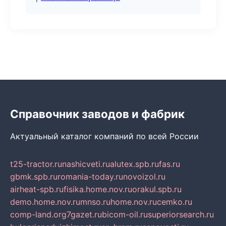
Справочник заводов и фабрик
Актуальный каталог компаний по всей России
t25-tractor.ru
nashicveti.ru
alutex.spb.ru
fas.ru
gbmk.spb.ru
romania-today.ru
novoizol.ru
airheat-spb.ru
fisika.home.nov.ru
orakul.spb.ru
demo.home.nov.ru
mnso.ru
home.nov.ru
cemko.ru
comp-land.org
7gazet.ru
bicom-oil.ru
superiorsearch.ru