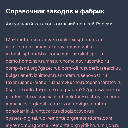
Справочник заводов и фабрик
Актуальный каталог компаний по всей России
t25-tractor.ru
nashicveti.ru
alutex.spb.ru
fas.ru
gbmk.spb.ru
romania-today.ru
novoizol.ru
airheat-spb.ru
fisika.home.nov.ru
orakul.spb.ru
demo.home.nov.ru
mnso.ru
home.nov.ru
cemko.ru
comp-land.org
7gazet.ru
bicom-oil.ru
superiorsearch.ru
bulgarianedvizhimost.ru
sn-hram.ru
senovosti.ru
fexer.ru
snite-mebel.ru
anamvkusno.ru
technosaratov.ru
0sporte.ru
9rota-game.ru
bigbad.ru
227gp.ru
wes-ex.ru
pro-kirpichi.ru
israelsale.ru
black-lady.ru
stroy-db.com
mynances.org
ladalike.ru
zozor.ru
dvigremont.ru
odnokartinki.ru
htccare.ru
blogizotovoy.ru
oysters-digital.ru
o-remonte.org
remontdoma.com
myremont.org
portal-remonta.org
vyitikho.ru
mirjon.ru