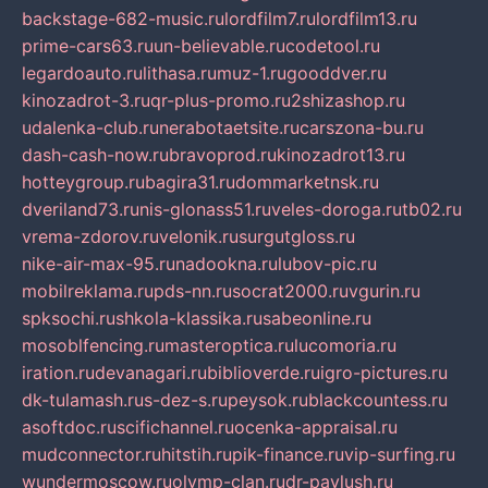
backstage-682-music.ru
lordfilm7.ru
lordfilm13.ru
prime-cars63.ru
un-believable.ru
codetool.ru
legardoauto.ru
lithasa.ru
muz-1.ru
gooddver.ru
kinozadrot-3.ru
qr-plus-promo.ru
2shizashop.ru
udalenka-club.ru
nerabotaetsite.ru
carszona-bu.ru
dash-cash-now.ru
bravoprod.ru
kinozadrot13.ru
hotteygroup.ru
bagira31.ru
dommarketnsk.ru
dveriland73.ru
nis-glonass51.ru
veles-doroga.ru
tb02.ru
vrema-zdorov.ru
velonik.ru
surgutgloss.ru
nike-air-max-95.ru
nadookna.ru
lubov-pic.ru
mobilreklama.ru
pds-nn.ru
socrat2000.ru
vgurin.ru
spksochi.ru
shkola-klassika.ru
sabeonline.ru
mosoblfencing.ru
masteroptica.ru
lucomoria.ru
iration.ru
devanagari.ru
biblioverde.ru
igro-pictures.ru
dk-tulamash.ru
s-dez-s.ru
peysok.ru
blackcountess.ru
asoftdoc.ru
scifichannel.ru
ocenka-appraisal.ru
mudconnector.ru
hitstih.ru
pik-finance.ru
vip-surfing.ru
wundermoscow.ru
olymp-clan.ru
dr-pavlush.ru