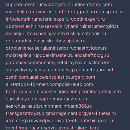
superdeutsch.ru
mycrazystars.ru
filosofyfree.com
mypetslife.org
warren-buffett.org
greleon.com
sp-or.ru
infoelectrik.ru
materialexpert.ru
detkiexpert.ru
doktorvilechit.ru
vsesvoimirykami.ru
instrumentgid.ru
manikjurinfo.ru
hozjajkainfo.ru
stroimaterials.ru
doktoradvice.ru
selskoehozjajstvo.ru
otopleniehouse.ru
justinterior.ru
chastnyjdom.ru
mojateplica.ru
podelkimaster.ru
landshaftblog.ru
garazhov.com
monamy.net
stroysnami.kz
lcna.kz
stroyu.kz
my-vesta.com
timeszp.com
avtoguru.net
zsmh.com.ua
allcelebsplasticsurgery.com
all-tattoos-for-men.com
poisk-auto.com
best-radio.com.ua
ost-engineering.com
kuryatnik.info
euroshiny.com.ua
poremontuavto.com
searchus-nauti.ru
mirmam.info
smi366.ru
transgazstroy.ru
orgmanagement.org
yes-fitness.ru
xtreme-rp.ru
wasdpvp.ru
voda-otri.ru
tishinapve.ru
orenferma.ru
avtoservis-avgust.ru
lord-tv.ru