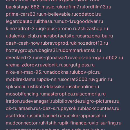
backstage-682-music.ru
lordfilm7.ru
lordfilm13.ru
prime-cars63.ru
un-believable.ru
codetool.ru
legardoauto.ru
lithasa.ru
muz-1.ru
gooddver.ru
kinozadrot-3.ru
qr-plus-promo.ru
2shizashop.ru
udalenka-club.ru
nerabotaetsite.ru
carszona-bu.ru
dash-cash-now.ru
bravoprod.ru
kinozadrot13.ru
hotteygroup.ru
bagira31.ru
dommarketnsk.ru
dveriland73.ru
nis-glonass51.ru
veles-doroga.ru
tb02.ru
vrema-zdorov.ru
velonik.ru
surgutgloss.ru
nike-air-max-95.ru
nadookna.ru
lubov-pic.ru
mobilreklama.ru
pds-nn.ru
socrat2000.ru
vgurin.ru
spksochi.ru
shkola-klassika.ru
sabeonline.ru
mosoblfencing.ru
masteroptica.ru
lucomoria.ru
iration.ru
devanagari.ru
biblioverde.ru
igro-pictures.ru
dk-tulamash.ru
s-dez-s.ru
peysok.ru
blackcountess.ru
asoftdoc.ru
scifichannel.ru
ocenka-appraisal.ru
mudconnector.ru
hitstih.ru
pik-finance.ru
vip-surfing.ru