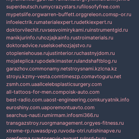
superdeutsch.ru
mycrazystars.ru
filosofyfree.com
mypetslife.org
warren-buffett.org
greleon.com
sp-or.ru
infoelectrik.ru
materialexpert.ru
detkiexpert.ru
doktorvilechit.ru
vsesvoimirykami.ru
instrumentgid.ru
manikjurinfo.ru
hozjajkainfo.ru
stroimaterials.ru
doktoradvice.ru
selskoehozjajstvo.ru
otopleniehouse.ru
justinterior.ru
chastnyjdom.ru
mojateplica.ru
podelkimaster.ru
landshaftblog.ru
garazhov.com
monamy.net
stroysnami.kz
lcna.kz
stroyu.kz
my-vesta.com
timeszp.com
avtoguru.net
zsmh.com.ua
allcelebsplasticsurgery.com
all-tattoos-for-men.com
poisk-auto.com
best-radio.com.ua
ost-engineering.com
kuryatnik.info
euroshiny.com.ua
poremontuavto.com
searchus-nauti.ru
mirmam.info
smi366.ru
transgazstroy.ru
orgmanagement.org
yes-fitness.ru
xtreme-rp.ru
wasdpvp.ru
voda-otri.ru
tishinapve.ru
orenferma.ru
avtoservis-avgust.ru
lord-tv.ru