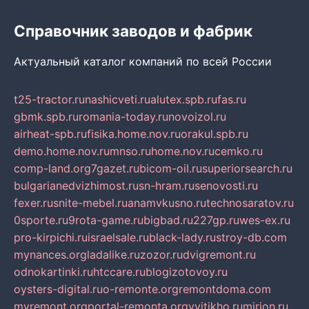
Справочник заводов и фабрик
Актуальный каталог компаний по всей России
t25-tractor.ru
nashicveti.ru
alutex.spb.ru
fas.ru
gbmk.spb.ru
romania-today.ru
novoizol.ru
airheat-spb.ru
fisika.home.nov.ru
orakul.spb.ru
demo.home.nov.ru
mnso.ru
home.nov.ru
cemko.ru
comp-land.org
7gazet.ru
bicom-oil.ru
superiorsearch.ru
bulgarianedvizhimost.ru
sn-hram.ru
senovosti.ru
fexer.ru
snite-mebel.ru
anamvkusno.ru
technosaratov.ru
0sporte.ru
9rota-game.ru
bigbad.ru
227gp.ru
wes-ex.ru
pro-kirpichi.ru
israelsale.ru
black-lady.ru
stroy-db.com
mynances.org
ladalike.ru
zozor.ru
dvigremont.ru
odnokartinki.ru
htccare.ru
blogizotovoy.ru
oysters-digital.ru
o-remonte.org
remontdoma.com
myremont.org
portal-remonta.org
vyitikho.ru
mirjon.ru