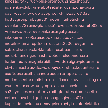
kinozadrot-3.ru
qr-plus-promo.ru
2shizashop.ru
udalenka-club.ru
nerabotaetsite.ru
carszona-bu.ru
dash-cash-now.ru
bravoprod.ru
kinozadrot13.ru
hotteygroup.ru
bagira31.ru
dommarketnsk.ru
dveriland73.ru
nis-glonass51.ru
veles-doroga.ru
tb02.ru
vrema-zdorov.ru
velonik.ru
surgutgloss.ru
nike-air-max-95.ru
nadookna.ru
lubov-pic.ru
mobilreklama.ru
pds-nn.ru
socrat2000.ru
vgurin.ru
spksochi.ru
shkola-klassika.ru
sabeonline.ru
mosoblfencing.ru
masteroptica.ru
lucomoria.ru
iration.ru
devanagari.ru
biblioverde.ru
igro-pictures.ru
dk-tulamash.ru
s-dez-s.ru
peysok.ru
blackcountess.ru
asoftdoc.ru
scifichannel.ru
ocenka-appraisal.ru
mudconnector.ru
hitstih.ru
pik-finance.ru
vip-surfing.ru
wundermoscow.ru
olymp-clan.ru
dr-pavlush.ru
su2lgyoeucscn.ru
allkmv.ru
dhgfd.ru
tesotomeshell.ru
netoen.ru
web-digest.ru
changanqiyuana07.ru
kuper-dostavka.ru
edemvgelen.ru
ytyt.ru
infoelektrik.ru