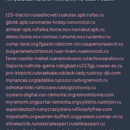
t25-tractor.ru
nashicveti.ru
alutex.spb.ru
fas.ru
gbmk.spb.ru
romania-today.ru
novoizol.ru
airheat-spb.ru
fisika.home.nov.ru
orakul.spb.ru
demo.home.nov.ru
mnso.ru
home.nov.ru
cemko.ru
comp-land.org
7gazet.ru
bicom-oil.ru
superiorsearch.ru
bulgarianedvizhimost.ru
sn-hram.ru
senovosti.ru
fexer.ru
snite-mebel.ru
anamvkusno.ru
technosaratov.ru
0sporte.ru
9rota-game.ru
bigbad.ru
227gp.ru
wes-ex.ru
pro-kirpichi.ru
israelsale.ru
black-lady.ru
stroy-db.com
mynances.org
ladalike.ru
zozor.ru
dvigremont.ru
odnokartinki.ru
htccare.ru
blogizotovoy.ru
oysters-digital.ru
o-remonte.org
remontdoma.com
myremont.org
portal-remonta.org
vyitikho.ru
mirjon.ru
superdeutsch.ru
mycrazystars.ru
filosofyfree.com
mypetslife.org
warren-buffett.org
greleon.com
sp-or.ru
infoelectrik.ru
materialexpert.ru
detkiexpert.ru