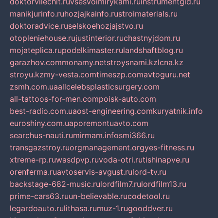
doktorvilechit.ru
vsesvoimirykami.ru
instrumentgid.ru
manikjurinfo.ru
hozjajkainfo.ru
stroimaterials.ru
doktoradvice.ru
selskoehozjajstvo.ru
otopleniehouse.ru
justinterior.ru
chastnyjdom.ru
mojateplica.ru
podelkimaster.ru
landshaftblog.ru
garazhov.com
monamy.net
stroysnami.kz
lcna.kz
stroyu.kz
my-vesta.com
timeszp.com
avtoguru.net
zsmh.com.ua
allcelebsplasticsurgery.com
all-tattoos-for-men.com
poisk-auto.com
best-radio.com.ua
ost-engineering.com
kuryatnik.info
euroshiny.com.ua
poremontuavto.com
searchus-nauti.ru
mirmam.info
smi366.ru
transgazstroy.ru
orgmanagement.org
yes-fitness.ru
xtreme-rp.ru
wasdpvp.ru
voda-otri.ru
tishinapve.ru
orenferma.ru
avtoservis-avgust.ru
lord-tv.ru
backstage-682-music.ru
lordfilm7.ru
lordfilm13.ru
prime-cars63.ru
un-believable.ru
codetool.ru
legardoauto.ru
lithasa.ru
muz-1.ru
gooddver.ru