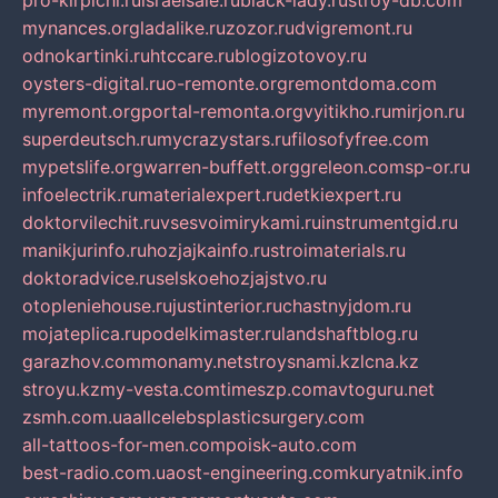
pro-kirpichi.ru
israelsale.ru
black-lady.ru
stroy-db.com
mynances.org
ladalike.ru
zozor.ru
dvigremont.ru
odnokartinki.ru
htccare.ru
blogizotovoy.ru
oysters-digital.ru
o-remonte.org
remontdoma.com
myremont.org
portal-remonta.org
vyitikho.ru
mirjon.ru
superdeutsch.ru
mycrazystars.ru
filosofyfree.com
mypetslife.org
warren-buffett.org
greleon.com
sp-or.ru
infoelectrik.ru
materialexpert.ru
detkiexpert.ru
doktorvilechit.ru
vsesvoimirykami.ru
instrumentgid.ru
manikjurinfo.ru
hozjajkainfo.ru
stroimaterials.ru
doktoradvice.ru
selskoehozjajstvo.ru
otopleniehouse.ru
justinterior.ru
chastnyjdom.ru
mojateplica.ru
podelkimaster.ru
landshaftblog.ru
garazhov.com
monamy.net
stroysnami.kz
lcna.kz
stroyu.kz
my-vesta.com
timeszp.com
avtoguru.net
zsmh.com.ua
allcelebsplasticsurgery.com
all-tattoos-for-men.com
poisk-auto.com
best-radio.com.ua
ost-engineering.com
kuryatnik.info