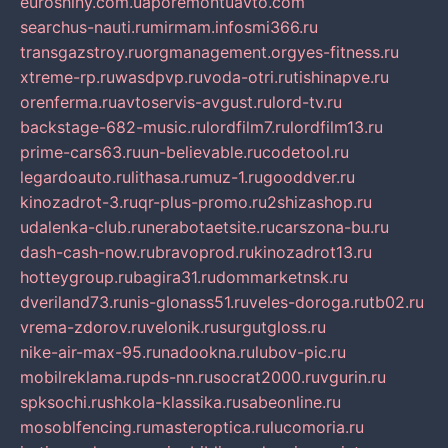
euroshiny.com.ua
poremontuavto.com
searchus-nauti.ru
mirmam.info
smi366.ru
transgazstroy.ru
orgmanagement.org
yes-fitness.ru
xtreme-rp.ru
wasdpvp.ru
voda-otri.ru
tishinapve.ru
orenferma.ru
avtoservis-avgust.ru
lord-tv.ru
backstage-682-music.ru
lordfilm7.ru
lordfilm13.ru
prime-cars63.ru
un-believable.ru
codetool.ru
legardoauto.ru
lithasa.ru
muz-1.ru
gooddver.ru
kinozadrot-3.ru
qr-plus-promo.ru
2shizashop.ru
udalenka-club.ru
nerabotaetsite.ru
carszona-bu.ru
dash-cash-now.ru
bravoprod.ru
kinozadrot13.ru
hotteygroup.ru
bagira31.ru
dommarketnsk.ru
dveriland73.ru
nis-glonass51.ru
veles-doroga.ru
tb02.ru
vrema-zdorov.ru
velonik.ru
surgutgloss.ru
nike-air-max-95.ru
nadookna.ru
lubov-pic.ru
mobilreklama.ru
pds-nn.ru
socrat2000.ru
vgurin.ru
spksochi.ru
shkola-klassika.ru
sabeonline.ru
mosoblfencing.ru
masteroptica.ru
lucomoria.ru