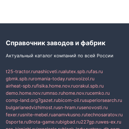
Справочник заводов и фабрик
Актуальный каталог компаний по всей России
t25-tractor.ru
nashicveti.ru
alutex.spb.ru
fas.ru
gbmk.spb.ru
romania-today.ru
novoizol.ru
airheat-spb.ru
fisika.home.nov.ru
orakul.spb.ru
demo.home.nov.ru
mnso.ru
home.nov.ru
cemko.ru
comp-land.org
7gazet.ru
bicom-oil.ru
superiorsearch.ru
bulgarianedvizhimost.ru
sn-hram.ru
senovosti.ru
fexer.ru
snite-mebel.ru
anamvkusno.ru
technosaratov.ru
0sporte.ru
9rota-game.ru
bigbad.ru
227gp.ru
wes-ex.ru