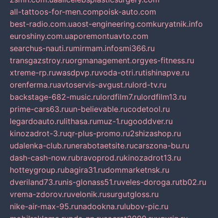
all-tattoos-for-men.com
poisk-auto.com
best-radio.com.ua
ost-engineering.com
kuryatnik.info
euroshiny.com.ua
poremontuavto.com
searchus-nauti.ru
mirmam.info
smi366.ru
transgazstroy.ru
orgmanagement.org
yes-fitness.ru
xtreme-rp.ru
wasdpvp.ru
voda-otri.ru
tishinapve.ru
orenferma.ru
avtoservis-avgust.ru
lord-tv.ru
backstage-682-music.ru
lordfilm7.ru
lordfilm13.ru
prime-cars63.ru
un-believable.ru
codetool.ru
legardoauto.ru
lithasa.ru
muz-1.ru
gooddver.ru
kinozadrot-3.ru
qr-plus-promo.ru
2shizashop.ru
udalenka-club.ru
nerabotaetsite.ru
carszona-bu.ru
dash-cash-now.ru
bravoprod.ru
kinozadrot13.ru
hotteygroup.ru
bagira31.ru
dommarketnsk.ru
dveriland73.ru
nis-glonass51.ru
veles-doroga.ru
tb02.ru
vrema-zdorov.ru
velonik.ru
surgutgloss.ru
nike-air-max-95.ru
nadookna.ru
lubov-pic.ru