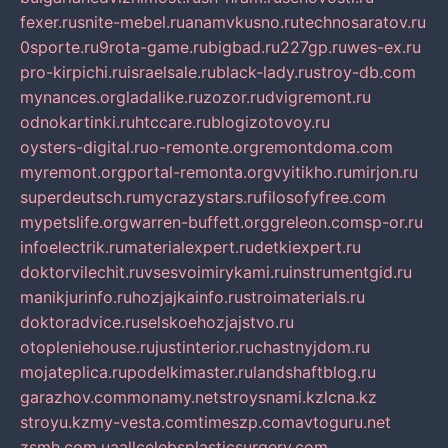
fexer.ru
snite-mebel.ru
anamvkusno.ru
technosaratov.ru
0sporte.ru
9rota-game.ru
bigbad.ru
227gp.ru
wes-ex.ru
pro-kirpichi.ru
israelsale.ru
black-lady.ru
stroy-db.com
mynances.org
ladalike.ru
zozor.ru
dvigremont.ru
odnokartinki.ru
htccare.ru
blogizotovoy.ru
oysters-digital.ru
o-remonte.org
remontdoma.com
myremont.org
portal-remonta.org
vyitikho.ru
mirjon.ru
superdeutsch.ru
mycrazystars.ru
filosofyfree.com
mypetslife.org
warren-buffett.org
greleon.com
sp-or.ru
infoelectrik.ru
materialexpert.ru
detkiexpert.ru
doktorvilechit.ru
vsesvoimirykami.ru
instrumentgid.ru
manikjurinfo.ru
hozjajkainfo.ru
stroimaterials.ru
doktoradvice.ru
selskoehozjajstvo.ru
otopleniehouse.ru
justinterior.ru
chastnyjdom.ru
mojateplica.ru
podelkimaster.ru
landshaftblog.ru
garazhov.com
monamy.net
stroysnami.kz
lcna.kz
stroyu.kz
my-vesta.com
timeszp.com
avtoguru.net
zsmh.com.ua
allcelebsplasticsurgery.com