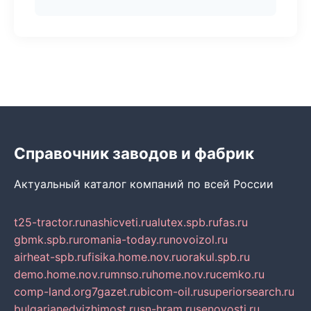
Справочник заводов и фабрик
Актуальный каталог компаний по всей России
t25-tractor.ru
nashicveti.ru
alutex.spb.ru
fas.ru
gbmk.spb.ru
romania-today.ru
novoizol.ru
airheat-spb.ru
fisika.home.nov.ru
orakul.spb.ru
demo.home.nov.ru
mnso.ru
home.nov.ru
cemko.ru
comp-land.org
7gazet.ru
bicom-oil.ru
superiorsearch.ru
bulgarianedvizhimost.ru
sn-hram.ru
senovosti.ru