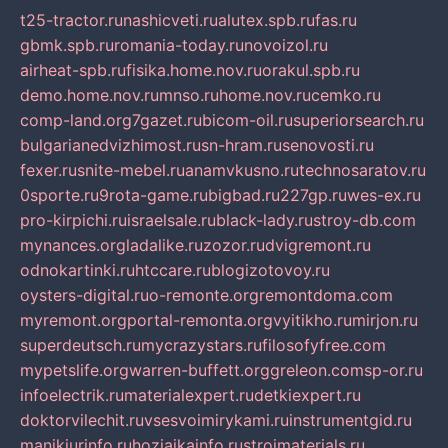
t25-tractor.ru
nashicveti.ru
alutex.spb.ru
fas.ru
gbmk.spb.ru
romania-today.ru
novoizol.ru
airheat-spb.ru
fisika.home.nov.ru
orakul.spb.ru
demo.home.nov.ru
mnso.ru
home.nov.ru
cemko.ru
comp-land.org
7gazet.ru
bicom-oil.ru
superiorsearch.ru
bulgarianedvizhimost.ru
sn-hram.ru
senovosti.ru
fexer.ru
snite-mebel.ru
anamvkusno.ru
technosaratov.ru
0sporte.ru
9rota-game.ru
bigbad.ru
227gp.ru
wes-ex.ru
pro-kirpichi.ru
israelsale.ru
black-lady.ru
stroy-db.com
mynances.org
ladalike.ru
zozor.ru
dvigremont.ru
odnokartinki.ru
htccare.ru
blogizotovoy.ru
oysters-digital.ru
o-remonte.org
remontdoma.com
myremont.org
portal-remonta.org
vyitikho.ru
mirjon.ru
superdeutsch.ru
mycrazystars.ru
filosofyfree.com
mypetslife.org
warren-buffett.org
greleon.com
sp-or.ru
infoelectrik.ru
materialexpert.ru
detkiexpert.ru
doktorvilechit.ru
vsesvoimirykami.ru
instrumentgid.ru
manikjurinfo.ru
hozjajkainfo.ru
stroimaterials.ru