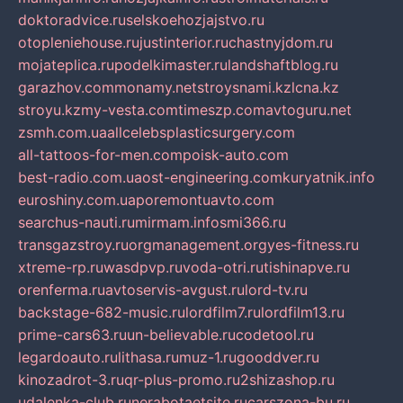
doktoradvice.ru
selskoehozjajstvo.ru
otopleniehouse.ru
justinterior.ru
chastnyjdom.ru
mojateplica.ru
podelkimaster.ru
landshaftblog.ru
garazhov.com
monamy.net
stroysnami.kz
lcna.kz
stroyu.kz
my-vesta.com
timeszp.com
avtoguru.net
zsmh.com.ua
allcelebsplasticsurgery.com
all-tattoos-for-men.com
poisk-auto.com
best-radio.com.ua
ost-engineering.com
kuryatnik.info
euroshiny.com.ua
poremontuavto.com
searchus-nauti.ru
mirmam.info
smi366.ru
transgazstroy.ru
orgmanagement.org
yes-fitness.ru
xtreme-rp.ru
wasdpvp.ru
voda-otri.ru
tishinapve.ru
orenferma.ru
avtoservis-avgust.ru
lord-tv.ru
backstage-682-music.ru
lordfilm7.ru
lordfilm13.ru
prime-cars63.ru
un-believable.ru
codetool.ru
legardoauto.ru
lithasa.ru
muz-1.ru
gooddver.ru
kinozadrot-3.ru
qr-plus-promo.ru
2shizashop.ru
udalenka-club.ru
nerabotaetsite.ru
carszona-bu.ru