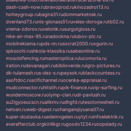
dash-cash-now.ru
bravoprod.ru
kinozadrot13.ru
hotteygroup.ru
bagira31.ru
dommarketnsk.ru
dveriland73.ru
nis-glonass51.ru
veles-doroga.ru
tb02.ru
vrema-zdorov.ru
velonik.ru
surgutgloss.ru
nike-air-max-95.ru
nadookna.ru
lubov-pic.ru
mobilreklama.ru
pds-nn.ru
socrat2000.ru
vgurin.ru
spksochi.ru
shkola-klassika.ru
sabeonline.ru
mosoblfencing.ru
masteroptica.ru
lucomoria.ru
iration.ru
devanagari.ru
biblioverde.ru
igro-pictures.ru
dk-tulamash.ru
s-dez-s.ru
peysok.ru
blackcountess.ru
asoftdoc.ru
scifichannel.ru
ocenka-appraisal.ru
mudconnector.ru
hitstih.ru
pik-finance.ru
vip-surfing.ru
wundermoscow.ru
olymp-clan.ru
dr-pavlush.ru
su2lgyoeucscn.ru
allkmv.ru
dhgfd.ru
tesotomeshell.ru
netoen.ru
web-digest.ru
changanqiyuana07.ru
kuper-dostavka.ru
edemvgelen.ru
ytyt.ru
infoelektrik.ru
everafterclub.org
kirillkgr.ru
goodv1234.ru
oopslady.ru