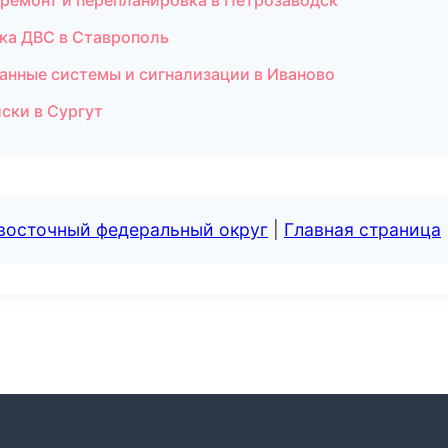
 ремонт и перепланировка в Петрозаводск
тика ДВС в Ставрополь
ранные системы и сигнализации в Иваново
ски в Сургут
евосточный федеральный округ
|
Главная страница