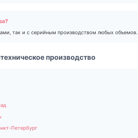
за?
ами, так и с серийным производством любых объемов.
техническое производство
рад
ь
анкт-Петербург