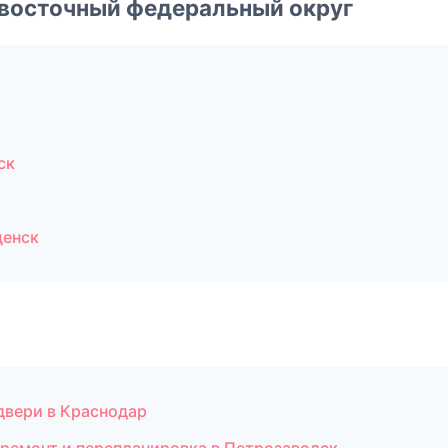
евосточный федеральный округ
ск
щенск
 двери в Краснодар