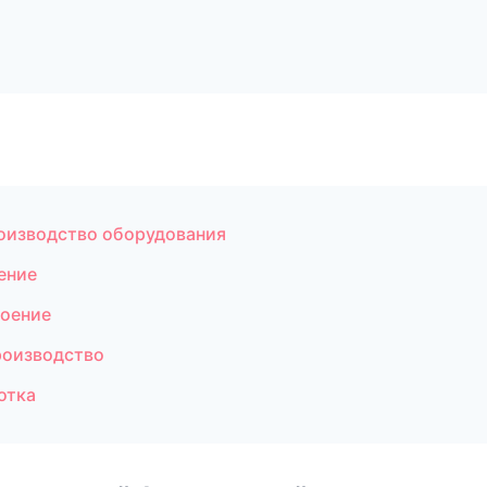
оизводство оборудования
ение
оение
роизводство
отка