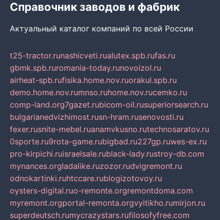
Справочник заводов и фабрик
Актуальный каталог компаний по всей России
t25-tractor.ru
nashicveti.ru
alutex.spb.ru
fas.ru
gbmk.spb.ru
romania-today.ru
novoizol.ru
airheat-spb.ru
fisika.home.nov.ru
orakul.spb.ru
demo.home.nov.ru
mnso.ru
home.nov.ru
cemko.ru
comp-land.org
7gazet.ru
bicom-oil.ru
superiorsearch.ru
bulgarianedvizhimost.ru
sn-hram.ru
senovosti.ru
fexer.ru
snite-mebel.ru
anamvkusno.ru
technosaratov.ru
0sporte.ru
9rota-game.ru
bigbad.ru
227gp.ru
wes-ex.ru
pro-kirpichi.ru
israelsale.ru
black-lady.ru
stroy-db.com
mynances.org
ladalike.ru
zozor.ru
dvigremont.ru
odnokartinki.ru
htccare.ru
blogizotovoy.ru
oysters-digital.ru
o-remonte.org
remontdoma.com
myremont.org
portal-remonta.org
vyitikho.ru
mirjon.ru
superdeutsch.ru
mycrazystars.ru
filosofyfree.com