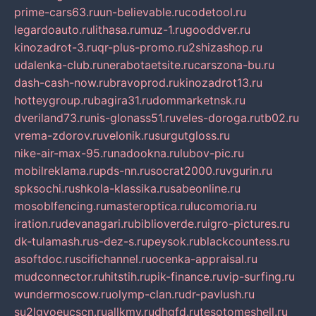
prime-cars63.ru
un-believable.ru
codetool.ru
legardoauto.ru
lithasa.ru
muz-1.ru
gooddver.ru
kinozadrot-3.ru
qr-plus-promo.ru
2shizashop.ru
udalenka-club.ru
nerabotaetsite.ru
carszona-bu.ru
dash-cash-now.ru
bravoprod.ru
kinozadrot13.ru
hotteygroup.ru
bagira31.ru
dommarketnsk.ru
dveriland73.ru
nis-glonass51.ru
veles-doroga.ru
tb02.ru
vrema-zdorov.ru
velonik.ru
surgutgloss.ru
nike-air-max-95.ru
nadookna.ru
lubov-pic.ru
mobilreklama.ru
pds-nn.ru
socrat2000.ru
vgurin.ru
spksochi.ru
shkola-klassika.ru
sabeonline.ru
mosoblfencing.ru
masteroptica.ru
lucomoria.ru
iration.ru
devanagari.ru
biblioverde.ru
igro-pictures.ru
dk-tulamash.ru
s-dez-s.ru
peysok.ru
blackcountess.ru
asoftdoc.ru
scifichannel.ru
ocenka-appraisal.ru
mudconnector.ru
hitstih.ru
pik-finance.ru
vip-surfing.ru
wundermoscow.ru
olymp-clan.ru
dr-pavlush.ru
su2lgyoeucscn.ru
allkmv.ru
dhgfd.ru
tesotomeshell.ru