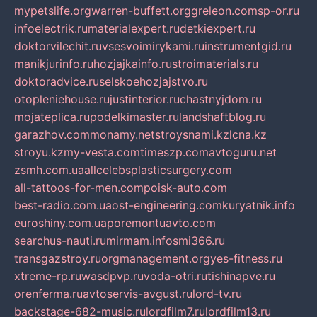
mypetslife.org
warren-buffett.org
greleon.com
sp-or.ru
infoelectrik.ru
materialexpert.ru
detkiexpert.ru
doktorvilechit.ru
vsesvoimirykami.ru
instrumentgid.ru
manikjurinfo.ru
hozjajkainfo.ru
stroimaterials.ru
doktoradvice.ru
selskoehozjajstvo.ru
otopleniehouse.ru
justinterior.ru
chastnyjdom.ru
mojateplica.ru
podelkimaster.ru
landshaftblog.ru
garazhov.com
monamy.net
stroysnami.kz
lcna.kz
stroyu.kz
my-vesta.com
timeszp.com
avtoguru.net
zsmh.com.ua
allcelebsplasticsurgery.com
all-tattoos-for-men.com
poisk-auto.com
best-radio.com.ua
ost-engineering.com
kuryatnik.info
euroshiny.com.ua
poremontuavto.com
searchus-nauti.ru
mirmam.info
smi366.ru
transgazstroy.ru
orgmanagement.org
yes-fitness.ru
xtreme-rp.ru
wasdpvp.ru
voda-otri.ru
tishinapve.ru
orenferma.ru
avtoservis-avgust.ru
lord-tv.ru
backstage-682-music.ru
lordfilm7.ru
lordfilm13.ru