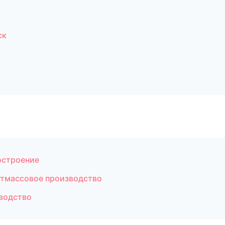
ск
остроение
стмассовое производство
водство