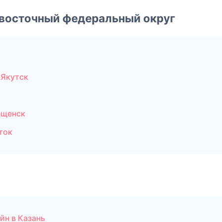
евосточный федеральный округ
 Якутск
ещенск
ток
йн в Казань