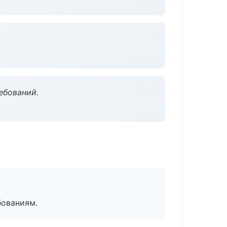
ебований.
бованиям.