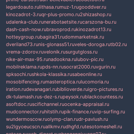
legardoauto.ru
lithasa.ru
muz-1.ru
gooddver.ru
kinozadrot-3.ru
qr-plus-promo.ru
2shizashop.ru
udalenka-club.ru
nerabotaetsite.ru
carszona-bu.ru
dash-cash-now.ru
bravoprod.ru
kinozadrot13.ru
hotteygroup.ru
bagira31.ru
dommarketnsk.ru
dveriland73.ru
nis-glonass51.ru
veles-doroga.ru
tb02.ru
vrema-zdorov.ru
velonik.ru
surgutgloss.ru
nike-air-max-95.ru
nadookna.ru
lubov-pic.ru
mobilreklama.ru
pds-nn.ru
socrat2000.ru
vgurin.ru
spksochi.ru
shkola-klassika.ru
sabeonline.ru
mosoblfencing.ru
masteroptica.ru
lucomoria.ru
iration.ru
devanagari.ru
biblioverde.ru
igro-pictures.ru
dk-tulamash.ru
s-dez-s.ru
peysok.ru
blackcountess.ru
asoftdoc.ru
scifichannel.ru
ocenka-appraisal.ru
mudconnector.ru
hitstih.ru
pik-finance.ru
vip-surfing.ru
wundermoscow.ru
olymp-clan.ru
dr-pavlush.ru
su2lgyoeucscn.ru
allkmv.ru
dhgfd.ru
tesotomeshell.ru