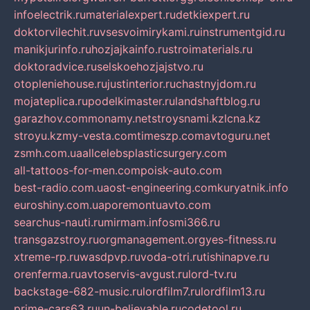
infoelectrik.ru
materialexpert.ru
detkiexpert.ru
doktorvilechit.ru
vsesvoimirykami.ru
instrumentgid.ru
manikjurinfo.ru
hozjajkainfo.ru
stroimaterials.ru
doktoradvice.ru
selskoehozjajstvo.ru
otopleniehouse.ru
justinterior.ru
chastnyjdom.ru
mojateplica.ru
podelkimaster.ru
landshaftblog.ru
garazhov.com
monamy.net
stroysnami.kz
lcna.kz
stroyu.kz
my-vesta.com
timeszp.com
avtoguru.net
zsmh.com.ua
allcelebsplasticsurgery.com
all-tattoos-for-men.com
poisk-auto.com
best-radio.com.ua
ost-engineering.com
kuryatnik.info
euroshiny.com.ua
poremontuavto.com
searchus-nauti.ru
mirmam.info
smi366.ru
transgazstroy.ru
orgmanagement.org
yes-fitness.ru
xtreme-rp.ru
wasdpvp.ru
voda-otri.ru
tishinapve.ru
orenferma.ru
avtoservis-avgust.ru
lord-tv.ru
backstage-682-music.ru
lordfilm7.ru
lordfilm13.ru
prime-cars63.ru
un-believable.ru
codetool.ru