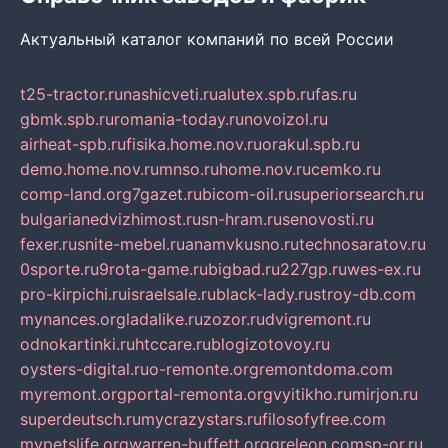
Актуальный каталог компаний по всей России
t25-tractor.ru
nashicveti.ru
alutex.spb.ru
fas.ru
gbmk.spb.ru
romania-today.ru
novoizol.ru
airheat-spb.ru
fisika.home.nov.ru
orakul.spb.ru
demo.home.nov.ru
mnso.ru
home.nov.ru
cemko.ru
comp-land.org
7gazet.ru
bicom-oil.ru
superiorsearch.ru
bulgarianedvizhimost.ru
sn-hram.ru
senovosti.ru
fexer.ru
snite-mebel.ru
anamvkusno.ru
technosaratov.ru
0sporte.ru
9rota-game.ru
bigbad.ru
227gp.ru
wes-ex.ru
pro-kirpichi.ru
israelsale.ru
black-lady.ru
stroy-db.com
mynances.org
ladalike.ru
zozor.ru
dvigremont.ru
odnokartinki.ru
htccare.ru
blogizotovoy.ru
oysters-digital.ru
o-remonte.org
remontdoma.com
myremont.org
portal-remonta.org
vyitikho.ru
mirjon.ru
superdeutsch.ru
mycrazystars.ru
filosofyfree.com
mypetslife.org
warren-buffett.org
greleon.com
sp-or.ru