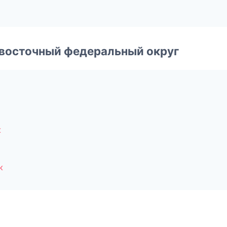
евосточный федеральный округ
к
к